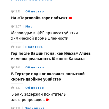
Общество
12:13
На «Торговой» горит объект
Мир
12:07
Маловодье в ФРГ принесет убытки
химической промышленности
Политика
11:50
Год после Вашингтона: как Ильхам Алиев
изменил реальность Южного Кавказа
Общество
11:44
В Тертере поджог оказался попыткой
скрыть двойное убийство
Общество
11:32
В Баку задержан похититель
электропроводов
Экономика
11:14