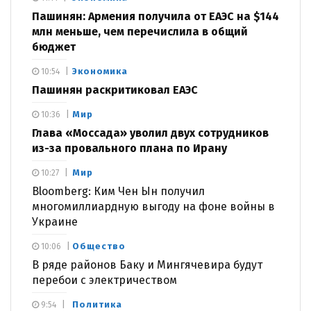
Пашинян: Армения получила от ЕАЭС на $144
млн меньше, чем перечислила в общий
бюджет
Экономика
10:54
Пашинян раскритиковал ЕАЭС
Мир
10:36
Глава «Моссада» уволил двух сотрудников
из-за провального плана по Ирану
Мир
10:27
Bloomberg: Ким Чен Ын получил
многомиллиардную выгоду на фоне войны в
Украине
Общество
10:06
В ряде районов Баку и Мингячевира будут
перебои с электричеством
Политика
9:54