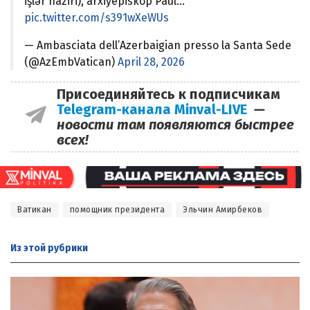
işlər naziri), arxiyepiskop Paul…
pic.twitter.com/s391wXeWUs
— Ambasciata dell’Azerbaigian presso la Santa Sede
(@AzEmbVatican)
April 28, 2026
Присоединяйтесь к подписчикам
Telegram-канала Minval-LIVE
—
новости там появляются быстрее
всех!
Ватикан
помощник президента
Эльчин Амирбеков
Из этой
рубрики