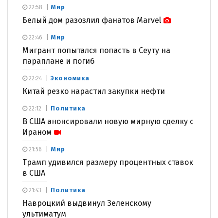
Мир
22:58
Белый дом разозлил фанатов Marvel
Мир
22:46
Мигрант попытался попасть в Сеуту на
параплане и погиб
Экономика
22:24
Китай резко нарастил закупки нефти
Политика
22:12
В США анонсировали новую мирную сделку с
Ираном
Мир
21:56
Трамп удивился размеру процентных ставок
в США
Политика
21:43
Навроцкий выдвинул Зеленскому
ультиматум