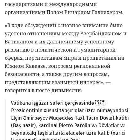
государствами и международными
организациями Полом Ричардом Галлахером.
«В ходе обсуждений основное внимание было
уделено отношениям между Азербайджаном и
Ватиканом и их дальнейшему успешному
развитию в политической и гуманитарной
сферах, перспективам мира и процветания на
Южном Кавказе, вопросам региональной
безопасности, а также другим вопросам,
представляющим взаимный интерес», —
говорится в посте дипмиссии.
Vatikana işgüzar səfəri çərçivəsində 🇦🇿
Prezidentinin xüsusi tapşırıqlar üzrə nümayəndəsi
Elçin Əmirbəyov Müqəddəs Taxt-Tacın Dövlət katibi
(Baş nazir), kardinal Pietro Parolin və Dövlətlər və
beynəlxalq təşkilatlarla əlaqələr üzrə katib (xarici