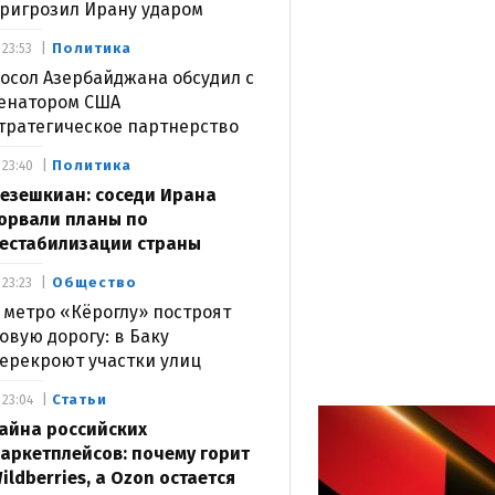
ригрозил Ирану ударом
Политика
23:53
осол Азербайджана обсудил с
енатором США
тратегическое партнерство
Политика
23:40
езешкиан: соседи Ирана
орвали планы по
естабилизации страны
Общество
23:23
 метро «Кёроглу» построят
овую дорогу: в Баку
ерекроют участки улиц
Статьи
23:04
айна российских
аркетплейсов: почему горит
ildberries, а Ozon остается