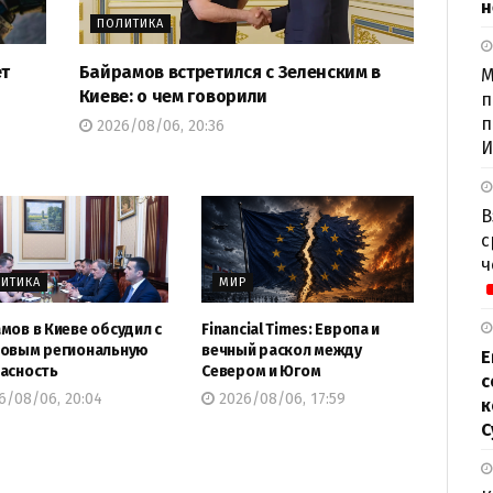
н
ПОЛИТИКА
ет
Байрамов встретился с Зеленским в
М
Киеве: о чем говорили
п
п
2026/08/06, 20:36
И
В
с
ч
ИТИКА
МИР
мов в Киеве обсудил с
Financial Times: Европа и
овым региональную
вечный раскол между
Е
асность
Севером и Югом
с
6/08/06, 20:04
2026/08/06, 17:59
к
С