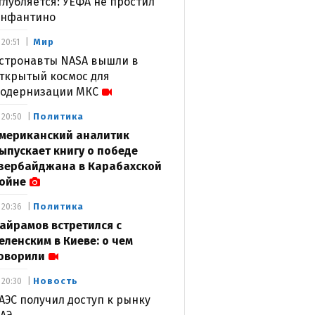
глубляется: УЕФА не простил
нфантино
Мир
20:51
стронавты NASA вышли в
ткрытый космос для
одернизации МКС
Политика
20:50
мериканский аналитик
ыпускает книгу о победе
зербайджана в Карабахской
ойне
Политика
20:36
айрамов встретился с
еленским в Киеве: о чем
оворили
Новость
20:30
АЭС получил доступ к рынку