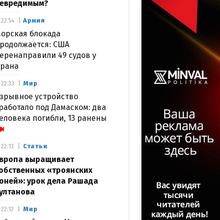
евредимым?
Армия
22:54
орская блокада
родолжается: США
еренаправили 49 судов у
рана
Мир
22:33
зрывное устройство
работало под Дамаском: два
еловека погибли, 13 ранены
Статьи
22:13
вропа выращивает
обственных «троянских
оней»: урок дела Рашада
ултанова
Мир
22:12