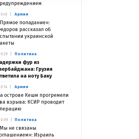
редупреждением
Армия
0:45
Прямое попадание»:
едоров рассказал об
спытании украинской
акеты
Политика
0:29
адержки фур из
зербайджана: Грузия
тветила на ноту Баку
Армия
0:14
а острове Кешм прогремели
ва взрыва: КСИР проводит
перацию
Политика
0:09
Мы не связаны
оглашением»: Израиль