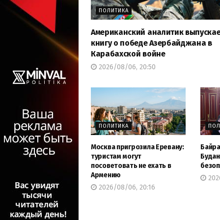
ПОЛИТИКА
Американский аналитик выпуска
книгу о победе Азербайджана в
Карабахской войне
2026/08/06, 20:50
ПОЛИТИКА
ПОЛ
Москва пригрозила Еревану:
Байра
туристам могут
Будан
посоветовать не ехать в
безоп
Армению
202
2026/08/06, 20:16