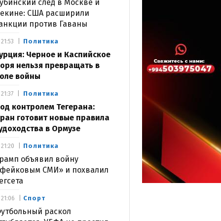
убинский след в Москве и
екине: США расширили
анкции против Гаваны
Политика
21:53
урция: Черное и Каспийское
оря нельзя превращать в
оле войны
Политика
21:37
од контролем Тегерана:
ран готовит новые правила
удоходства в Ормузе
Политика
21:20
рамп объявил войну
фейковым СМИ» и похвалил
егсета
Спорт
21:06
утбольный раскол