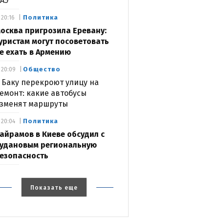
АЭ
Политика
20:16
осква пригрозила Еревану:
уристам могут посоветовать
е ехать в Армению
Общество
20:09
 Баку перекроют улицу на
емонт: какие автобусы
зменят маршруты
Политика
20:04
айрамов в Киеве обсудил с
удановым региональную
езопасность
Показать еще