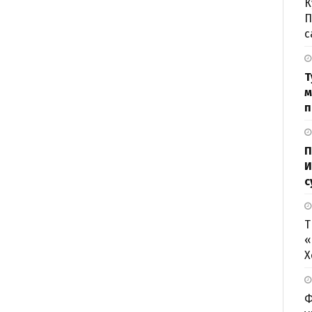
К
П
с
Т
м
п
П
И
с
Т
«
Х
Ф