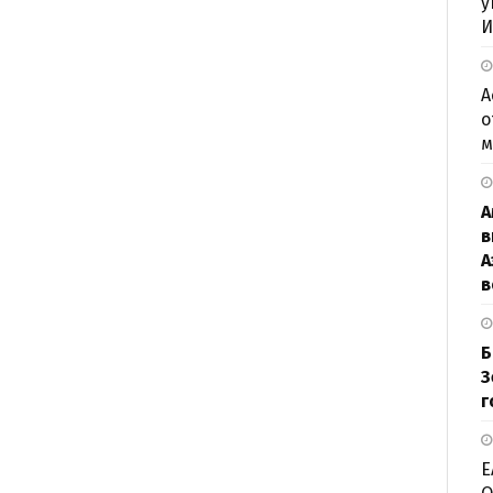
у
И
А
о
м
А
в
А
в
Б
З
г
Е