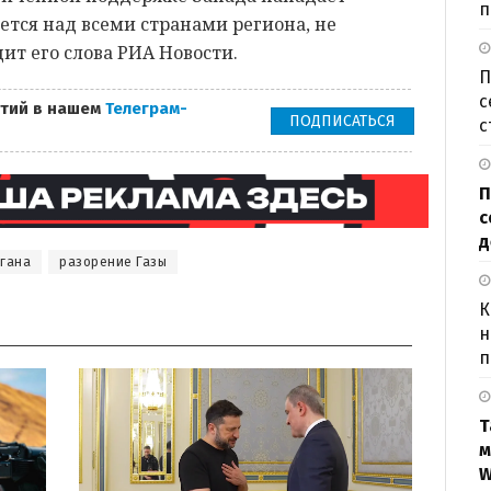
п
ается над всеми странами региона, не
дит его слова РИА Новости.
П
с
тий в нашем
Телеграм-
ПОДПИСАТЬСЯ
с
П
с
д
гана
разорение Газы
К
н
п
Т
м
W