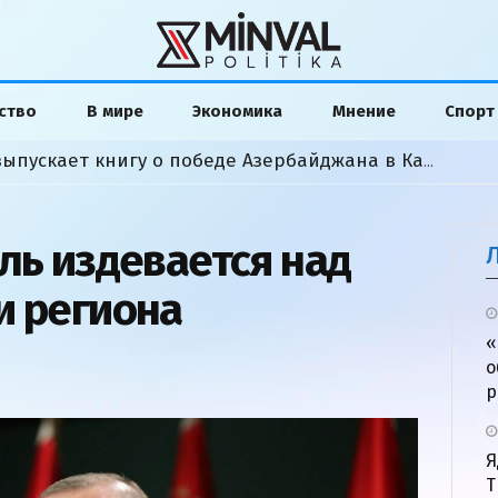
ство
В мире
Экономика
Мнение
Спорт
Американский аналитик выпускает книгу о победе Азербайджана в Карабахской войне
ль издевается над
и региона
«
о
р
Я
Т