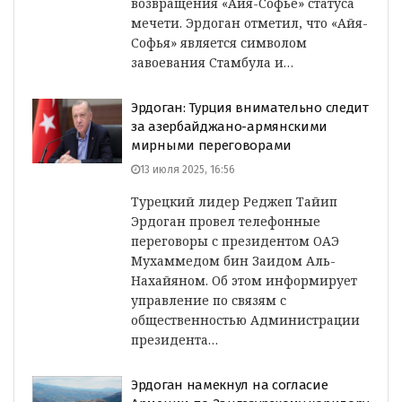
возвращения «Айя-Софье» статуса
мечети. Эрдоган отметил, что «Айя-
Софья» является символом
завоевания Стамбула и…
Эрдоган: Турция внимательно следит
за азербайджано-армянскими
мирными переговорами
13 июля 2025, 16:56
Турецкий лидер Реджеп Тайип
Эрдоган провел телефонные
переговоры с президентом ОАЭ
Мухаммедом бин Заидом Аль-
Нахайяном. Об этом информирует
управление по связям с
общественностью Администрации
президента…
Эрдоган намекнул на согласие