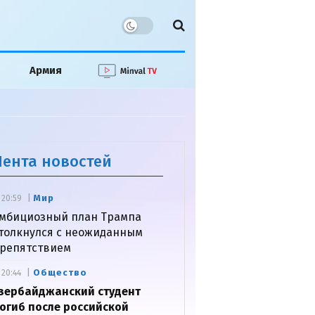
Армия
Лента новостей
Мир
20:59
мбициозный план Трампа
толкнулся с неожиданным
репятствием
Общество
20:44
зербайджанский студент
огиб после российской