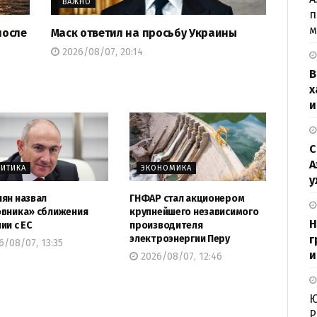
ВАЖНО
п
м
после
Маск ответил на просьбу Украины
2026/08/07, 20:14
В
х
и
С
А
ИТИКА
ЭКОНОМИКА
у
ян назвал
ГНФАР стал акционером
вника» сближения
крупнейшего независимого
Н
ии с ЕС
производителя
электроэнергии Перу
г
/08/07, 13:35
и
2026/08/07, 12:46
Ю
Р