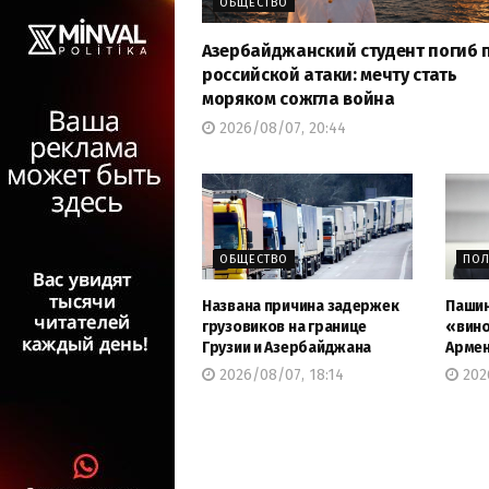
ОБЩЕСТВО
Азербайджанский студент погиб 
российской атаки: мечту стать
моряком сожгла война
2026/08/07, 20:44
ОБЩЕСТВО
ПОЛ
Названа причина задержек
Пашин
грузовиков на границе
«вино
Грузии и Азербайджана
Армен
2026/08/07, 18:14
2026