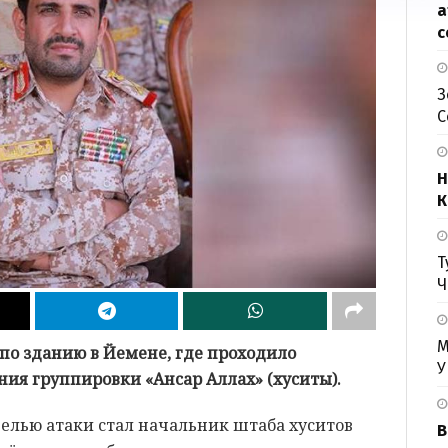
а
с
З
С
Н
К
Т
Ч
М
по зданию в Йемене, где проходило
У
ия группировки «Ансар Аллах» (хуситы).
елью атаки стал начальник штаба хуситов
В