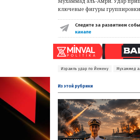
Мухаммад аль-Амри. Удар приш
ключевые фигуры группировки.
Следите за развитием собы
канале
Израиль удар по Йемену
Мухаммед а
Из этой
рубрики