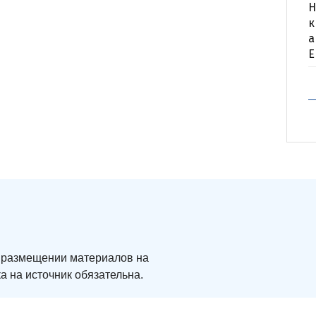
Н
к
а
Е
ри размещении материалов на
а на источник обязательна.