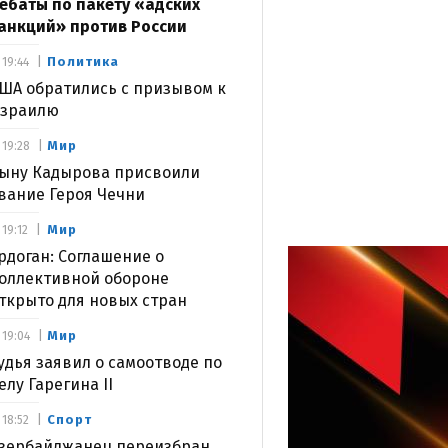
ебаты по пакету «адских
анкций» против России
Политика
19:44
ША обратились с призывом к
зраилю
Мир
19:28
ыну Кадырова присвоили
вание Героя Чечни
Мир
19:12
рдоган: Соглашение о
оллективной обороне
ткрыто для новых стран
Мир
19:04
удья заявил о самоотводе по
елу Гарегина II
Спорт
18:52
зербайджанец переизбран