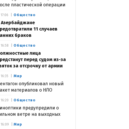
осле пластической операции
Общество
17:06
 Азербайджане
редотвратили 11 случаев
анних браков
Общество
16:58
олжностные лица
редстанут перед судом из-за
зяток за отсрочку от армии
Мир
16:35
ентагон опубликовал новый
акет материалов о НЛО
Общество
16:20
иноптики предупредили о
ильном ветре на выходных
Мир
16:09