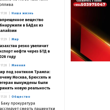
оплива
Наша жизнь
17:38
апрещенное вещество
бнаружили в БАДах из
алайзии
Мир
17:29
азахстан резко увеличит
кспорт нефти через БТД в
026 году
Мнения
17:28
ир под зонтиком Трампа:
очему Москва, Брюссель и
егеран вынуждены были
ринять новую реальность
Общество
17:20
 Баку прокуратура
асследует смерть пациентки