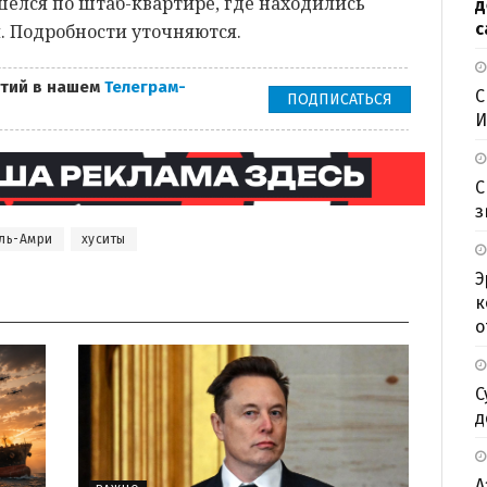
ёлся по штаб-квартире, где находились
д
с
 Подробности уточняются.
тий в нашем
Телеграм-
С
ПОДПИСАТЬСЯ
И
С
з
ль-Амри
хуситы
Э
к
о
С
д
А