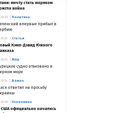
таки: мечту стать моряком
ожгла война
Политика
20:39
еленский впервые прибыл в
ербию
Статьи
20:25
овый Кэмп-Дэвид Южного
авказа
Мир
20:24
урецкое судно атаковано в
ерном море
Важно
20:14
аск ответил на просьбу
краины
Экономика
20:00
 США официально начались