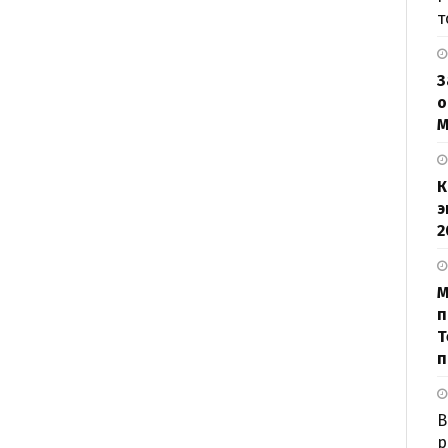
т
З
о
М
К
э
2
М
п
Т
п
В
р