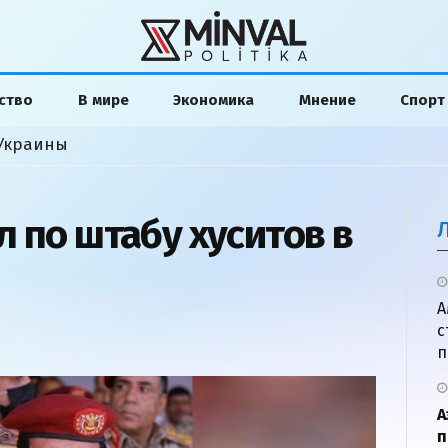
ство
В мире
Экономика
Мнение
Спорт
 Украины
 по штабу хуситов в
А
с
п
А
п