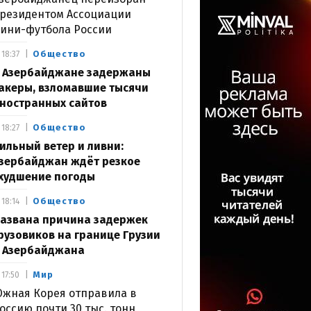
резидентом Ассоциации
ини-футбола России
Общество
18:37
 Азербайджане задержаны
акеры, взломавшие тысячи
ностранных сайтов
Общество
18:27
ильный ветер и ливни:
зербайджан ждёт резкое
худшение погоды
Общество
18:14
азвана причина задержек
рузовиков на границе Грузии
 Азербайджана
Мир
17:50
жная Корея отправила в
оссию почти 30 тыс. тонн