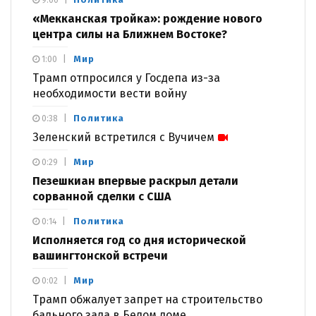
9:00
«Мекканская тройка»: рождение нового
центра силы на Ближнем Востоке?
Мир
1:00
Трамп отпросился у Госдепа из-за
необходимости вести войну
Политика
0:38
Зеленский встретился с Вучичем
Мир
0:29
Пезешкиан впервые раскрыл детали
сорванной сделки с США
Политика
0:14
Исполняется год со дня исторической
вашингтонской встречи
Мир
0:02
Трамп обжалует запрет на строительство
бального зала в Белом доме