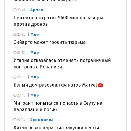
Армия
23:43
Пентагон потратит $400 млн на лазеры
против дронов
Мир
23:30
Сийярто может грозить тюрьма
Мир
23:13
Италия отказалась отменять пограничный
контроль с Испанией
Мир
22:58
Белый дом разозлил фанатов Marvel
Мир
22:46
Мигрант попытался попасть в Сеуту на
параплане и погиб
Экономика
22:24
Китай резко нарастил закупки нефти