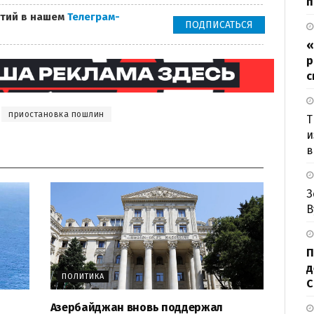
п
тий в нашем
Телеграм-
ПОДПИСАТЬСЯ
«
р
с
приостановка пошлин
Т
и
в
З
В
П
д
ПОЛИТИКА
Азербайджан вновь поддержал