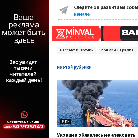
Следите за развитием собы
канале
Бессент и Лютник
пошлины Трампа
Из этой
рубрики
МИР
Украина обязалась не атаковать