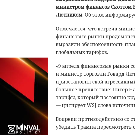
министром финансов Скоттом Б
Лютником.
Об этом информирует 
Отмечается, что встреча минис
финансовые рынки продемонстр
выразили обеспокоенность пла
глобальных тарифов.
«9 апреля финансовые рынки с
и министр торговли Говард Лю
приостановил свой агрессивны
большое препятствие: Питер Н
тарифы, который постоянно кру
— цитирует WSJ слова источник
Вопреки противодействию со ст
убедить Трампа пересмотреть 