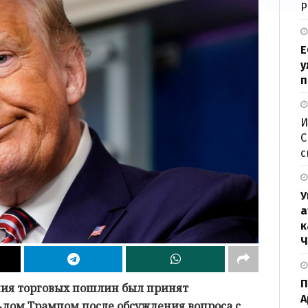
Р
Е
у
п
И
С
с
У
а
к
Ч
П
ния торговых пошлин был принят
А
дом Трампом после обсуждения вопроса с