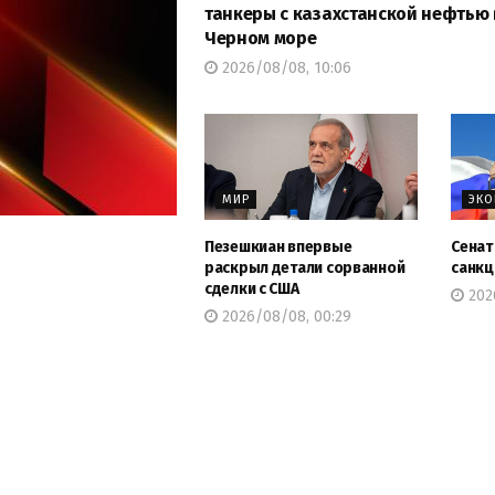
танкеры с казахстанской нефтью 
Черном море
2026/08/08, 10:06
МИР
ЭК
Пезешкиан впервые
Сенат
раскрыл детали сорванной
санкц
сделки с США
2026
2026/08/08, 00:29