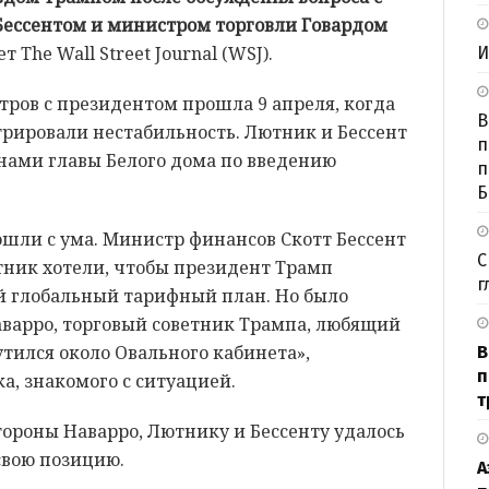
ессентом и министром торговли Говардом
The Wall Street Journal (WSJ).
И
тров с президентом прошла 9 апреля, когда
В
ировали нестабильность. Лютник и Бессент
п
нами главы Белого дома по введению
п
Б
ошли с ума. Министр финансов Скотт Бессент
С
тник хотели, чтобы президент Трамп
г
й глобальный тарифный план. Но было
аварро, торговый советник Трампа, любящий
тился около Овального кабинета»,
В
п
а, знакомого с ситуацией.
т
ороны Наварро, Лютнику и Бессенту удалось
свою позицию.
А