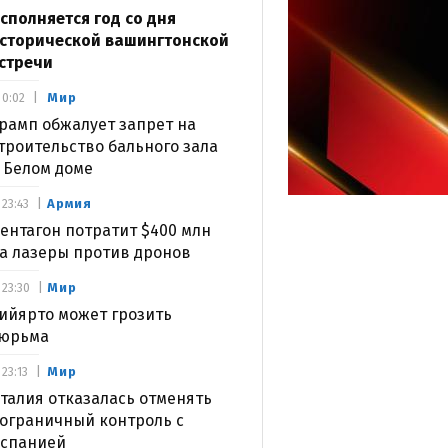
сполняется год со дня
сторической вашингтонской
стречи
Мир
0:02
рамп обжалует запрет на
троительство бального зала
 Белом доме
Армия
23:43
ентагон потратит $400 млн
а лазеры против дронов
Мир
23:30
ийярто может грозить
юрьма
Мир
23:13
талия отказалась отменять
ограничный контроль с
спанией