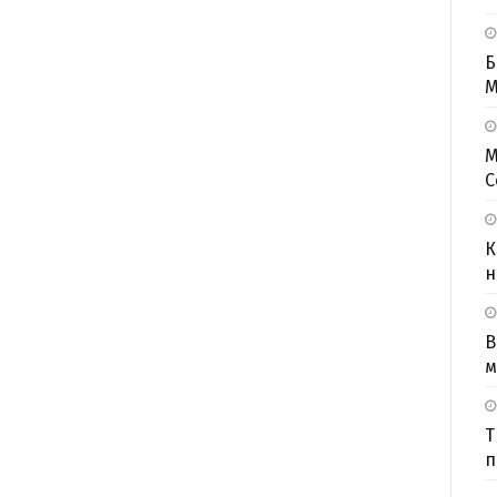
Б
M
М
С
К
н
В
м
Т
п