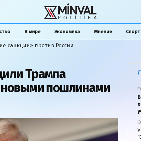
ство
В мире
Экономика
Мнение
Спорт
ие санкции» против России
дили Трампа
с новыми пошлинами
В
о
у
У
1