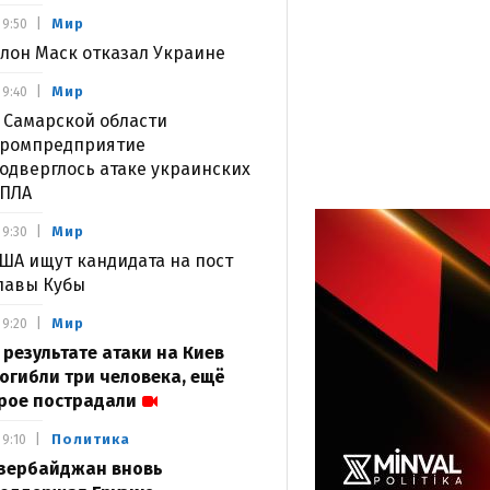
Мир
9:50
лон Маск отказал Украине
Мир
9:40
 Самарской области
ромпредприятие
одверглось атаке украинских
ПЛА
Мир
9:30
ША ищут кандидата на пост
лавы Кубы
Мир
9:20
 результате атаки на Киев
огибли три человека, ещё
рое пострадали
Политика
9:10
зербайджан вновь