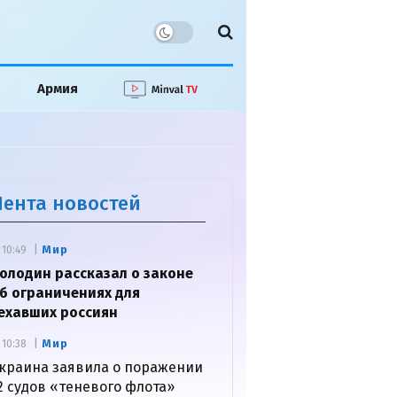
Армия
Лента новостей
Мир
10:49
олодин рассказал о законе
б ограничениях для
ехавших россиян
Мир
10:38
краина заявила о поражении
2 судов «теневого флота»