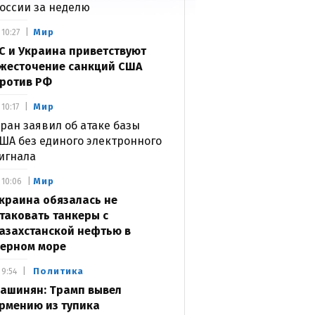
оссии за неделю
Мир
10:27
С и Украина приветствуют
жесточение санкций США
ротив РФ
Мир
10:17
ран заявил об атаке базы
ША без единого электронного
игнала
Мир
10:06
краина обязалась не
таковать танкеры с
азахстанской нефтью в
ерном море
Политика
9:54
ашинян: Трамп вывел
рмению из тупика