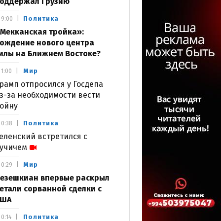
оддержал Грузию
Политика
9:00
Мекканская тройка»:
ождение нового центра
илы на Ближнем Востоке?
Мир
1:00
рамп отпросился у Госдепа
з-за необходимости вести
ойну
Политика
0:38
еленский встретился с
учичем
Мир
0:29
езешкиан впервые раскрыл
етали сорванной сделки с
США
Политика
0:14