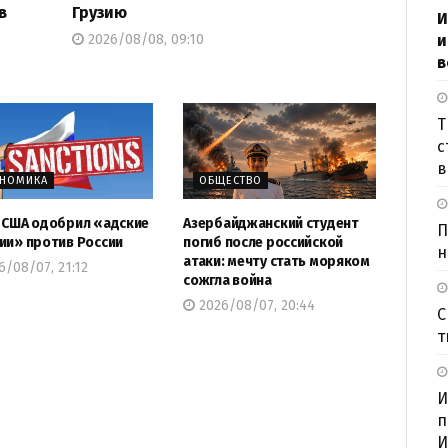
в
Грузию
И
2026/08/08, 09:10
и
в
Т
с
в
ОНОМИКА
ОБЩЕСТВО
 США одобрил «адские
Азербайджанский студент
П
ии» против России
погиб после российской
н
атаки: мечту стать моряком
/08/07, 21:12
сожгла война
2026/08/07, 20:44
С
т
И
п
И