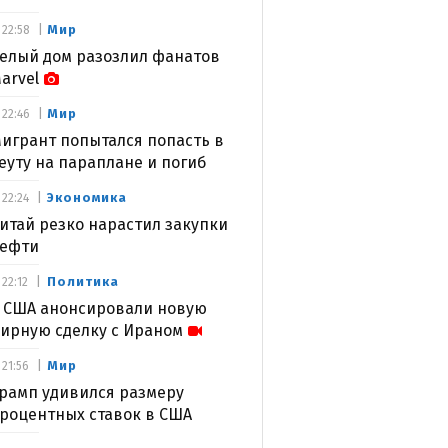
Мир
22:58
елый дом разозлил фанатов
arvel
Мир
22:46
игрант попытался попасть в
еуту на параплане и погиб
Экономика
22:24
итай резко нарастил закупки
ефти
Политика
22:12
 США анонсировали новую
ирную сделку с Ираном
Мир
21:56
рамп удивился размеру
роцентных ставок в США