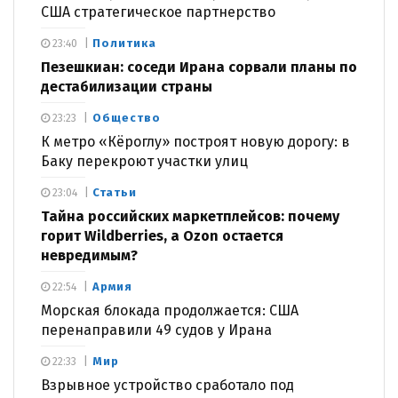
США стратегическое партнерство
Политика
23:40
Пезешкиан: соседи Ирана сорвали планы по
дестабилизации страны
Общество
23:23
К метро «Кёроглу» построят новую дорогу: в
Баку перекроют участки улиц
Статьи
23:04
Тайна российских маркетплейсов: почему
горит Wildberries, а Ozon остается
невредимым?
Армия
22:54
Морская блокада продолжается: США
перенаправили 49 судов у Ирана
Мир
22:33
Взрывное устройство сработало под