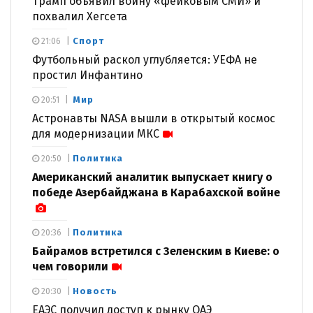
Трамп объявил войну «фейковым СМИ» и
похвалил Хегсета
Спорт
21:06
Футбольный раскол углубляется: УЕФА не
простил Инфантино
Мир
20:51
Астронавты NASA вышли в открытый космос
для модернизации МКС
Политика
20:50
Американский аналитик выпускает книгу о
победе Азербайджана в Карабахской войне
Политика
20:36
Байрамов встретился с Зеленским в Киеве: о
чем говорили
Новость
20:30
ЕАЭС получил доступ к рынку ОАЭ