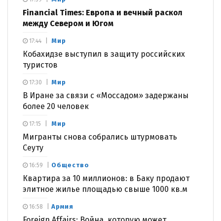
Financial Times: Европа и вечный раскол
между Севером и Югом
Мир
17:44
Кобахидзе выступил в защиту российских
туристов
Мир
17:30
В Иране за связи с «Моссадом» задержаны
более 20 человек
Мир
17:15
Мигранты снова собрались штурмовать
Сеуту
Общество
16:59
Квартира за 10 миллионов: в Баку продают
элитное жилье площадью свыше 1000 кв.м
Армия
16:58
Foreign Affairs: Война, которую может