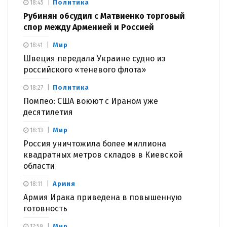
Политика
18:45
Рубинян обсудил с Матвиенко торговый
спор между Арменией и Россией
Мир
18:41
Швеция передала Украине судно из
российского «теневого флота»
Политика
18:27
Помпео: США воюют с Ираном уже
десятилетия
Мир
18:13
Россия уничтожила более миллиона
квадратных метров складов в Киевской
области
Армия
18:11
Армия Ирака приведена в повышенную
готовность
Мир
17:59