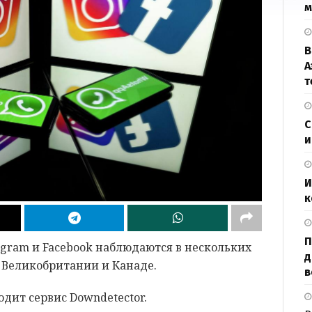
м
В
А
т
С
и
И
к
П
gram и Facebook наблюдаются в нескольких
д
, Великобритании и Канаде.
в
дит сервис Downdetector.