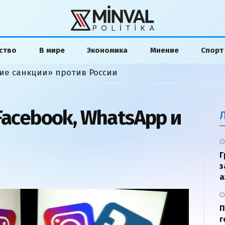
ство
В мире
Экономика
Мнение
Спорт
ие санкции» против России
Facebook, WhatsApp и
Г
з
а
П
г