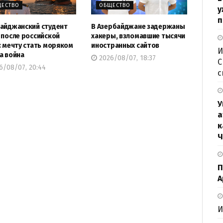
ЕСТВО
ОБЩЕСТВО
у
п
айджанский студент
В Азербайджане задержаны
 после российской
хакеры, взломавшие тысячи
: мечту стать моряком
иностранных сайтов
И
а война
2026/08/07, 18:37
С
6/08/07, 20:44
с
У
а
к
Ч
П
А
И