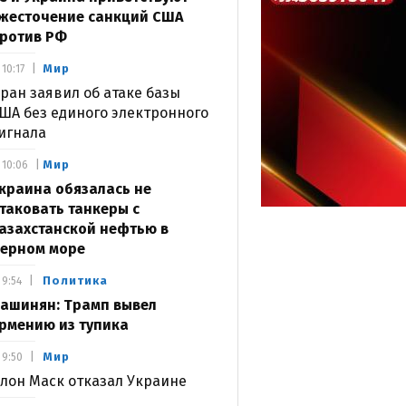
жесточение санкций США
ротив РФ
Мир
10:17
ран заявил об атаке базы
ША без единого электронного
игнала
Мир
10:06
краина обязалась не
таковать танкеры с
азахстанской нефтью в
ерном море
Политика
9:54
ашинян: Трамп вывел
рмению из тупика
Мир
9:50
лон Маск отказал Украине