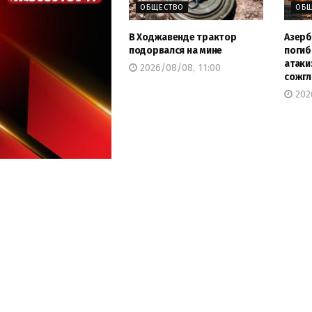
ОБЩЕСТВО
ОБЩ
В Ходжавенде трактор
Азерб
подорвался на мине
погиб
атаки
2026/08/08, 11:00
сожгл
202