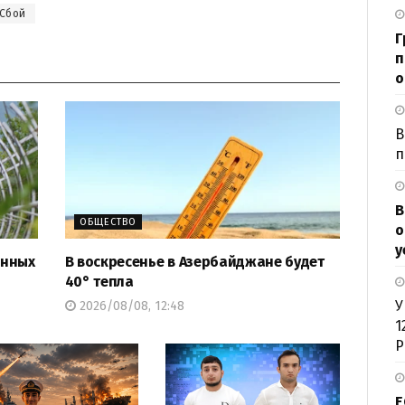
Сбой
Г
п
о
В
п
В
ОБЩЕСТВО
о
у
анных
В воскресенье в Азербайджане будет
40° тепла
У
2026/08/08, 12:48
1
Р
Е