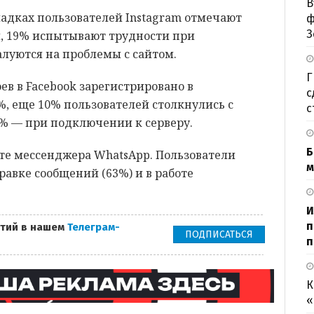
В
адках пользователей Instagram отмечают
ф
З
, 19% испытывают трудности при
луются на проблемы с сайтом.
Г
ев в Facebook зарегистрировано в
с
, еще 10% пользователей столкнулись с
с
% — при подключении к серверу.
Б
оте мессенджера WhatsApp. Пользователи
м
авке сообщений (63%) и в работе
И
п
тий в нашем
Телеграм-
ПОДПИСАТЬСЯ
п
К
«