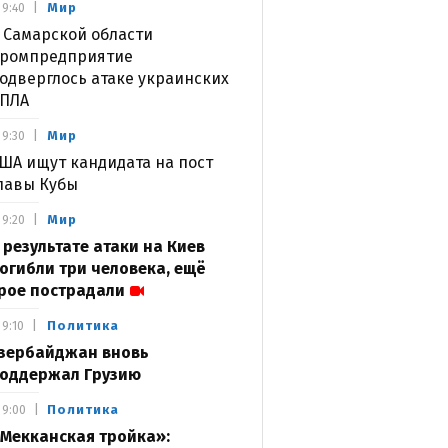
Мир
9:40
 Самарской области
ромпредприятие
одверглось атаке украинских
ПЛА
Мир
9:30
ША ищут кандидата на пост
лавы Кубы
Мир
9:20
 результате атаки на Киев
огибли три человека, ещё
рое пострадали
Политика
9:10
зербайджан вновь
оддержал Грузию
Политика
9:00
Мекканская тройка»: