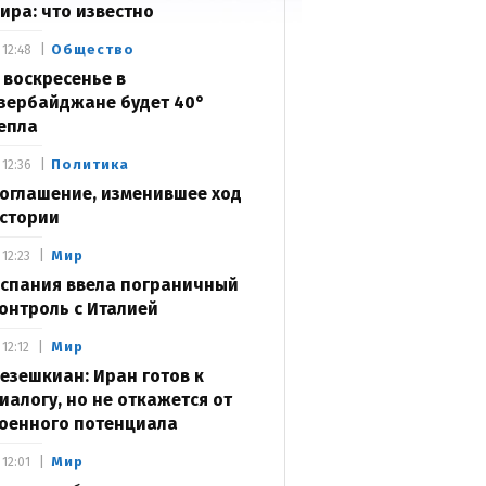
ира: что известно
Общество
12:48
 воскресенье в
зербайджане будет 40°
епла
Политика
12:36
оглашение, изменившее ход
стории
Мир
12:23
спания ввела пограничный
онтроль с Италией
Мир
12:12
езешкиан: Иран готов к
иалогу, но не откажется от
оенного потенциала
Мир
12:01