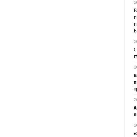
В
п
п
Б
С
г
В
п
т
А
п
«