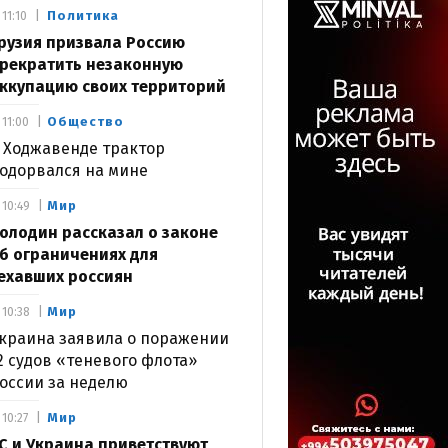
Политика
11:10
рузия призвала Россию
рекратить незаконную
ккупацию своих территорий
Общество
11:00
 Ходжавенде трактор
одорвался на мине
Мир
10:49
олодин рассказал о законе
б ограничениях для
ехавших россиян
Мир
10:38
краина заявила о поражении
2 судов «теневого флота»
оссии за неделю
Мир
10:27
С и Украина приветствуют