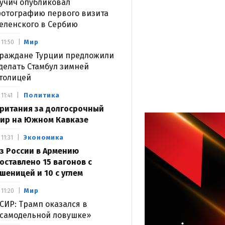
учич опубликовал
отографию первого визита
еленского в Сербию
Мир
11:50
раждане Турции предложили
делать Стамбул зимней
толицей
Политика
11:41
ритания за долгосрочный
ир на Южном Кавказе
Экономика
11:31
з России в Армению
оставлено 15 вагонов с
шеницей и 10 с углем
Мир
11:20
СИР: Трамп оказался в
самодельной ловушке»