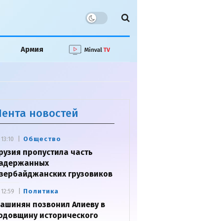
Армия
Лента новостей
Общество
13:10
рузия пропустила часть
адержанных
зербайджанских грузовиков
Политика
12:59
ашинян позвонил Алиеву в
одовщину исторического