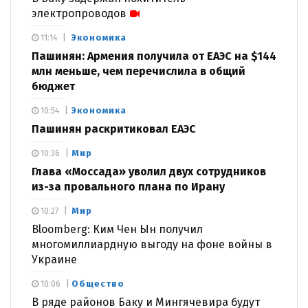
электропроводов
Экономика
11:14
Пашинян: Армения получила от ЕАЭС на $144
млн меньше, чем перечислила в общий
бюджет
Экономика
10:54
Пашинян раскритиковал ЕАЭС
Мир
10:36
Глава «Моссада» уволил двух сотрудников
из-за провального плана по Ирану
Мир
10:27
Bloomberg: Ким Чен Ын получил
многомиллиардную выгоду на фоне войны в
Украине
Общество
10:06
В ряде районов Баку и Мингячевира будут