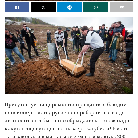
Присутствуй на церемонии прощания с блюдом
пенсионеры или другие непереборчивые в еде
личности, они бы точно обрыдались – это ж надо
какую пищевую ценность зазря загубили! Взяли,
да и закопали в мать-сыру-землю землю аж 200