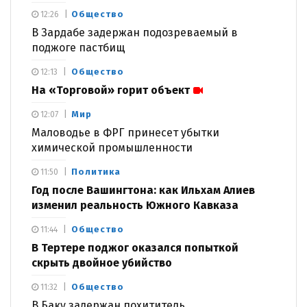
Общество
12:26
В Зардабе задержан подозреваемый в
поджоге пастбищ
Общество
12:13
На «Торговой» горит объект
Мир
12:07
Маловодье в ФРГ принесет убытки
химической промышленности
Политика
11:50
Год после Вашингтона: как Ильхам Алиев
изменил реальность Южного Кавказа
Общество
11:44
В Тертере поджог оказался попыткой
скрыть двойное убийство
Общество
11:32
В Баку задержан похититель