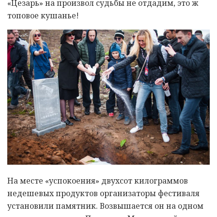
«Цезарь» на произвол судьбы не отдадим, это ж
топовое кушанье!
На месте «успокоения» двухсот килограммов
недешевых продуктов организаторы фестиваля
установили памятник. Возвышается он на одном