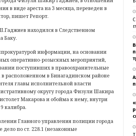
города Физули Шакир Гаджиев, в отношении
Б
ия в виде ареста на 3 месяца, переведен в
тор, пишет Репорт.
С
г
 Ш.Гаджиев находился в Следственном
а Баку.
В
нпрокуратурой информации, на основании
п
т
стных оперативно-розыскных мероприятий,
овании поступивших в правоохранительные
а в расположенном в Бинагадинском районе
А
вителя главы исполнительной власти
п
истративному округу города Физули Шакира
истолет Макарова и обойма к нему, внутри
«
9 калибра.
р
с
влении Главного управления полиции города
 дело по ст. 228.1 (незаконные
Т