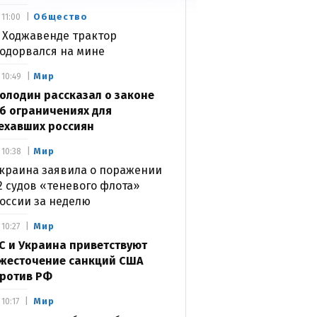
Общество
11:00
 Ходжавенде трактор
одорвался на мине
Мир
10:49
олодин рассказал о законе
б ограничениях для
ехавших россиян
Мир
10:38
краина заявила о поражении
2 судов «теневого флота»
оссии за неделю
Мир
10:27
С и Украина приветствуют
жесточение санкций США
ротив РФ
Мир
10:17