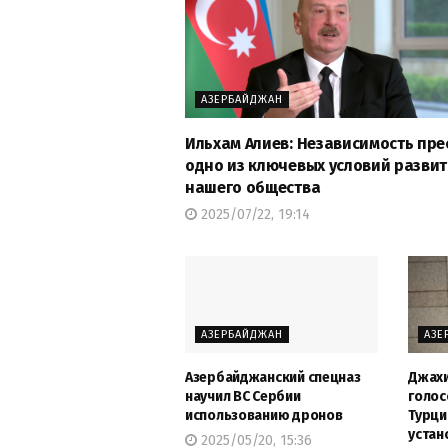
АЗЕРБАЙДЖАН
Ильхам Алиев: Независимость пре
одно из ключевых условий разви
нашего общества
2025/07/22, 19:14
АЗЕРБАЙДЖАН
АЗЕ
Азербайджанский спецназ
Джахи
научил ВС Сербии
голос
использованию дронов
Турци
устан
2025/05/20, 15:36