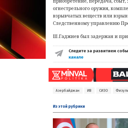
приобретение, передача, сбыт,
огнестрельного оружия, компле
взрывчатых веществ или взрывн
Следственному управлению Про
Ш.Гаджиев был задержан и при
Следите за развитием собы
канале
Азербайджан
ИВ
СИЗО
Физул
Из этой
рубрики