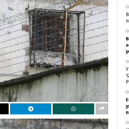
В
п
В
о
у
У
1
Р
Е
у
п