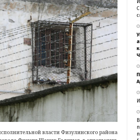
И
С
с
У
а
к
Ч
П
А
И
В
п
исполнительной власти Физулинского района
п