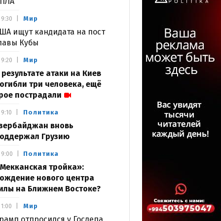
ПЛА
Мир
9:30
ША ищут кандидата на пост
лавы Кубы
Мир
9:20
 результате атаки на Киев
огибли три человека, ещё
рое пострадали
Политика
9:10
зербайджан вновь
оддержал Грузию
Политика
9:00
Мекканская тройка»:
ождение нового центра
илы на Ближнем Востоке?
Мир
1:00
рамп отпросился у Госдепа