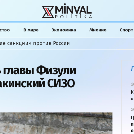
ство
В мире
Экономика
Мнение
Спорт
ие санкции» против России
 главы Физули
акинский СИЗО
К
«
Г
п
о