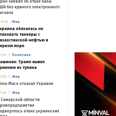
ран заявил об атаке базы
ША без единого электронного
игнала
Мир
10:06
краина обязалась не
таковать танкеры с
азахстанской нефтью в
ерном море
Политика
9:54
ашинян: Трамп вывел
рмению из тупика
Мир
9:50
лон Маск отказал Украине
Мир
9:40
 Самарской области
ромпредприятие
одверглось атаке украинских