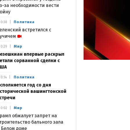
з-за необходимости вести
ойну
Политика
0:38
еленский встретился с
учичем
Мир
0:29
езешкиан впервые раскрыл
етали сорванной сделки с
США
Политика
0:14
сполняется год со дня
сторической вашингтонской
стречи
Мир
0:02
рамп обжалует запрет на
троительство бального зала
 Белом доме