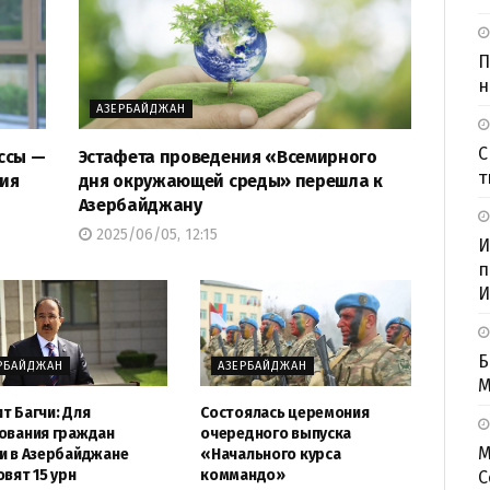
П
н
АЗЕРБАЙДЖАН
С
ссы —
Эстафета проведения «Всемирного
т
тия
дня окружающей среды» перешла к
Азербайджану
2025/06/05, 12:15
И
п
И
Б
РБАЙДЖАН
АЗЕРБАЙДЖАН
M
т Багчи: Для
Состоялась церемония
ования граждан
очередного выпуска
М
и в Азербайджане
«Начального курса
овят 15 урн
коммандо»
С