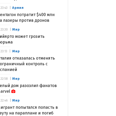
Армия
23:43
ентагон потратит $400 млн
а лазеры против дронов
Мир
23:30
ийярто может грозить
юрьма
Мир
23:13
талия отказалась отменять
ограничный контроль с
спанией
Мир
22:58
елый дом разозлил фанатов
arvel
Мир
22:46
игрант попытался попасть в
еуту на параплане и погиб