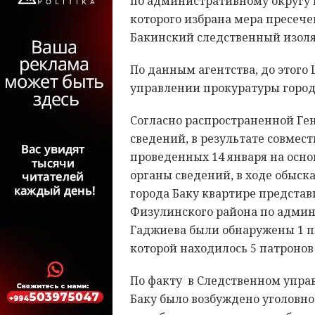
по административному округу 
которого избрана мера пресечен
Бакинский следственный изоля
По данным агентства, до этого
управлении прокуратуры город
Согласно распространенной Ге
сведений, в результате совме
проведенных 14 января на осн
органы сведений, в ходе обыск
города Баку квартире предста
Физулинского района по админ
Гаджиева были обнаружены 1 п
которой находилось 5 патронов 
По факту в Следственном упра
Баку было возбуждено уголовное