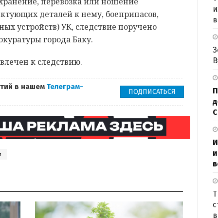
 хранение, перевозка или ношение
и
ктующих деталей к нему, боеприпасов,
в
ых устройств) УК, следствие поручено
куратуры города Баку.
З
В
влечен к следствию.
тий в нашем
Телеграм-
П
ПОДПИСАТЬСЯ
д
И
и
и
в
Т
с
в