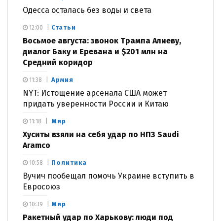
Одесса осталась без воды и света
Статьи
12:00
Восьмое августа: звонок Трампа Алиеву,
диалог Баку и Еревана и $201 млн на
Средний коридор
Армия
11:38
NYT: Истощение арсенала США может
придать уверенности России и Китаю
Мир
11:18
Хуситы взяли на себя удар по НПЗ Saudi
Aramco
Политика
10:58
Вучич пообещал помочь Украине вступить в
Евросоюз
Мир
10:39
Ракетный удар по Харькову: люди под