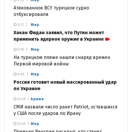
Атакованное ВСУ турецкое судно
отбуксировали
Мир
0:31
Хакан Фидан заявил, что Путин может
применить ядерное оружие в Украине
Мир
0:18
На турецком пляже нашли снаряд времен
Первой мировой войны
Мир
0:06
Россия готовит новый массированный удар
по Украине
Армия
23:49
СМИ назвали число ракет Patriot, оставшихся
у США после ударов по Ирану
Мир
23:40
Премьер Венгрии раскрыл, кто станет