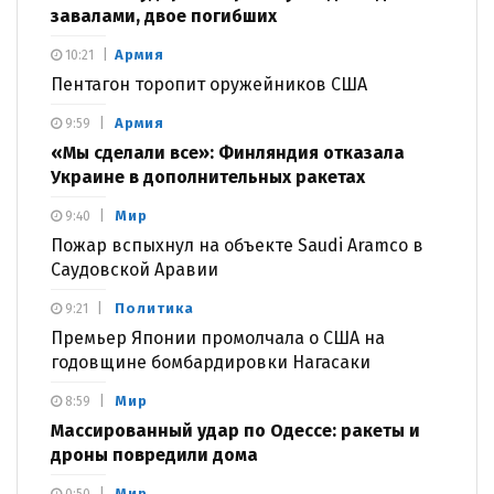
завалами, двое погибших
Армия
10:21
Пентагон торопит оружейников США
Армия
9:59
«Мы сделали все»: Финляндия отказала
Украине в дополнительных ракетах
Мир
9:40
Пожар вспыхнул на объекте Saudi Aramco в
Саудовской Аравии
Политика
9:21
Премьер Японии промолчала о США на
годовщине бомбардировки Нагасаки
Мир
8:59
Массированный удар по Одессе: ракеты и
дроны повредили дома
Мир
0:50