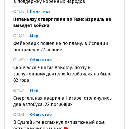
в поддержку коренных народов
Политика
15:42
Нетаньяху отверг план по Газе: Израиль не
выведет войска
Мир
15:21
Фейерверк пошел не по плану: в Испании
пострадали 27 человек
Общество
14:59
Скончался Чингиз Алиоглу: поэту и
заслуженному деятелю Азербайджана было
82 года
Мир
14:21
Смертельная авария в Нигере: столкнулись
два автобуса, 22 погибших
Общество
13:41
В Сумгайыте вспыхнул пятиэтажный дом:
есть эвакуированные