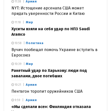
Армия
11:38
NYT: Истощение арсенала США может
придать уверенности России и Китаю
Мир
11:18
Хуситы взяли на себя удар по НПЗ Saudi
Aramco
Политика
10:58
Вучич пообещал помочь Украине вступить в
Евросоюз
Мир
10:39
Ракетный удар по Харькову: люди под
завалами, двое погибших
Армия
10:21
Пентагон торопит оружейников США
Армия
9:59
«Мы сделали все»: Финляндия отказала