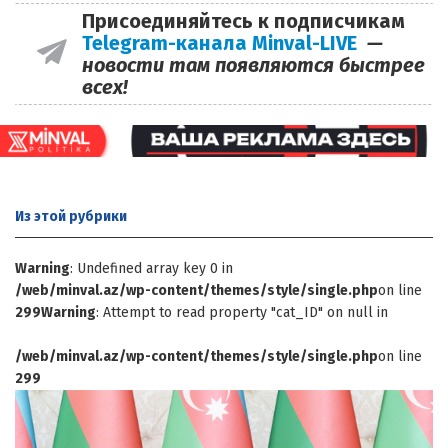
Присоединяйтесь к подписчикам
Telegram-канала Minval-LIVE
—
новости там появляются быстрее
всех!
Из этой
рубрики
Warning
: Undefined array key 0 in
/web/minval.az/wp-content/themes/style/single.php
on line
299
Warning
: Attempt to read property "cat_ID" on null in
/web/minval.az/wp-content/themes/style/single.php
on line
299