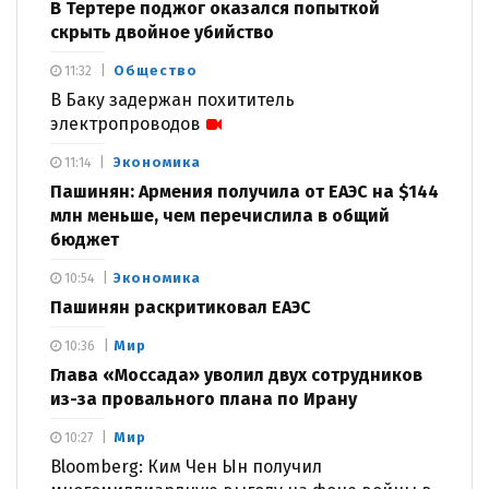
В Тертере поджог оказался попыткой
скрыть двойное убийство
Общество
11:32
В Баку задержан похититель
электропроводов
Экономика
11:14
Пашинян: Армения получила от ЕАЭС на $144
млн меньше, чем перечислила в общий
бюджет
Экономика
10:54
Пашинян раскритиковал ЕАЭС
Мир
10:36
Глава «Моссада» уволил двух сотрудников
из-за провального плана по Ирану
Мир
10:27
Bloomberg: Ким Чен Ын получил