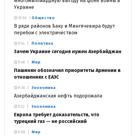
многомиллиардную выгоду на фоне войны в
Украине
Общество
10:06
В ряде районов Баку и Мингячевира будут
перебои с электричеством
Политика
9:54
Зачем Украине сегодня нужен Азербайджан
Мир
9:48
Пашинян обозначил приоритеты Армении в
отношениях с ЕАЭС
Экономика
9:38
Азербайджанская нефть подорожала
Экономика
9:22
Европа требует доказательств, что
турецкий газ — не российский
Мир
9:08