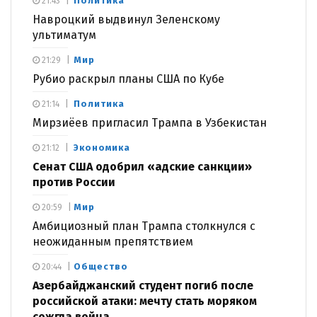
Политика
21:43
Навроцкий выдвинул Зеленскому
ультиматум
Мир
21:29
Рубио раскрыл планы США по Кубе
Политика
21:14
Мирзиёев пригласил Трампа в Узбекистан
Экономика
21:12
Сенат США одобрил «адские санкции»
против России
Мир
20:59
Амбициозный план Трампа столкнулся с
неожиданным препятствием
Общество
20:44
Азербайджанский студент погиб после
российской атаки: мечту стать моряком
сожгла война