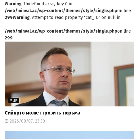
Warning
: Undefined array key 0 in
/web/minval.az/wp-content/themes/style/single.php
on line
299
Warning
: Attempt to read property "cat_ID" on null in
/web/minval.az/wp-content/themes/style/single.php
on line
299
МИР
Сийярто может грозить тюрьма
2026/08/07, 23:30