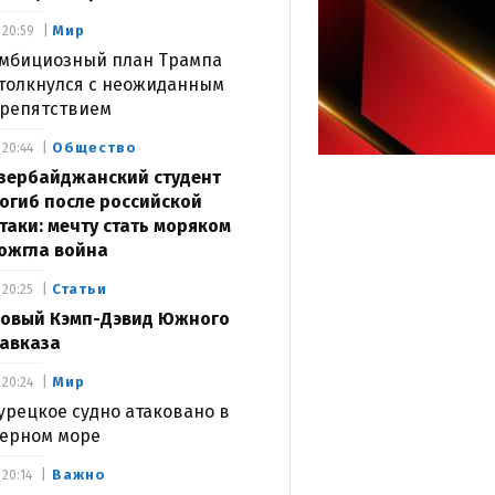
Мир
20:59
мбициозный план Трампа
толкнулся с неожиданным
репятствием
Общество
20:44
зербайджанский студент
огиб после российской
таки: мечту стать моряком
ожгла война
Статьи
20:25
овый Кэмп-Дэвид Южного
авказа
Мир
20:24
урецкое судно атаковано в
ерном море
Важно
20:14