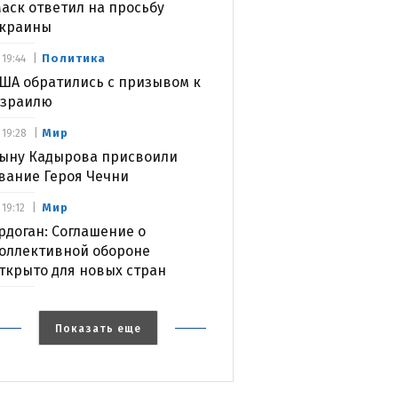
аск ответил на просьбу
краины
Политика
19:44
ША обратились с призывом к
зраилю
Мир
19:28
ыну Кадырова присвоили
вание Героя Чечни
Мир
19:12
рдоган: Соглашение о
оллективной обороне
ткрыто для новых стран
Показать еще