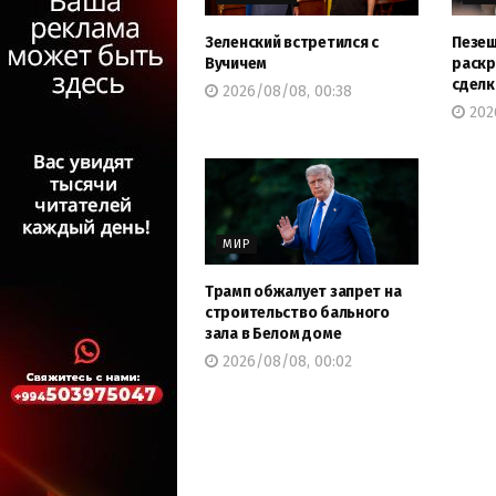
Зеленский встретился с
Пезеш
Вучичем
раскр
сделк
2026/08/08, 00:38
202
МИР
Трамп обжалует запрет на
строительство бального
зала в Белом доме
2026/08/08, 00:02