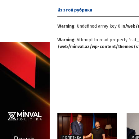
Из этой
рубрики
Warning
: Undefined array key 0 in
/web/m
Warning
: Attempt to read property "cat_
/web/minval.az/wp-content/themes/st
ПОЛИТИКА
МИ