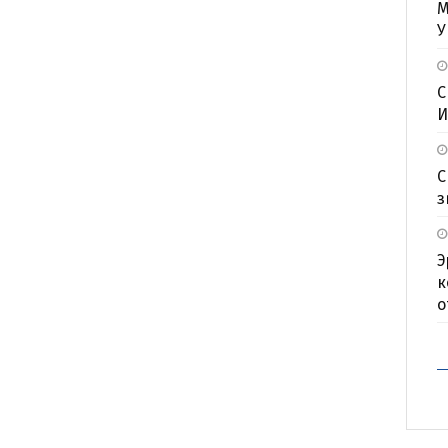
М
У
С
И
С
з
Э
к
о