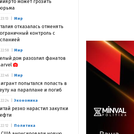
ийярто может грозить
юрьма
Мир
23:13
талия отказалась отменять
ограничный контроль с
спанией
Мир
22:58
елый дом разозлил фанатов
arvel
Мир
22:46
игрант попытался попасть в
еуту на параплане и погиб
Экономика
22:24
итай резко нарастил закупки
ефти
Политика
22:12
 США анонсировали новую