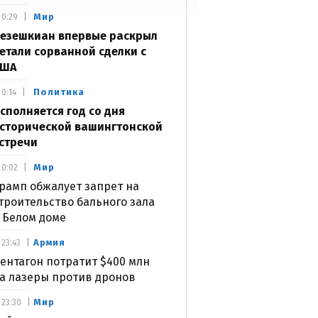
Мир
0:29
езешкиан впервые раскрыл
етали сорванной сделки с
США
Политика
0:14
сполняется год со дня
сторической вашингтонской
стречи
Мир
0:02
рамп обжалует запрет на
троительство бального зала
 Белом доме
Армия
23:43
ентагон потратит $400 млн
а лазеры против дронов
Мир
23:30