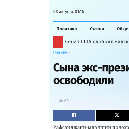
08 августа, 01:16
Политика
Статьи
Обще
Сенат США одобрил «адск
Главная
Сына экс-през
освободили
69
Рафсанджани-младший подозрев