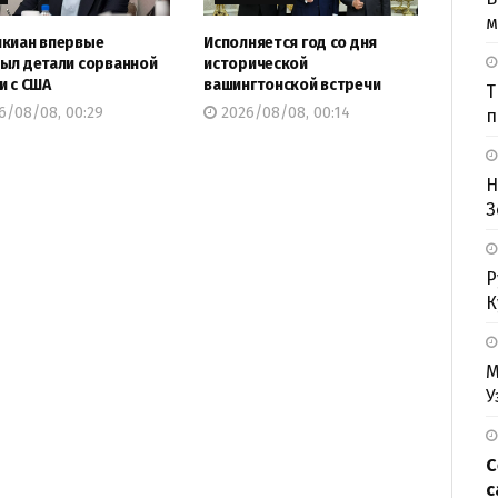
м
киан впервые
Исполняется год со дня
ыл детали сорванной
исторической
и с США
вашингтонской встречи
Т
6/08/08, 00:29
2026/08/08, 00:14
п
Н
З
Р
К
М
У
С
с