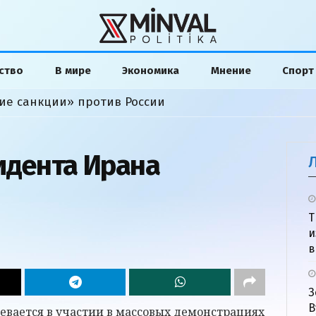
ство
В мире
Экономика
Мнение
Спорт
ие санкции» против России
идента Ирана
Т
и
в
З
В
ается в участии в массовых демонстрациях