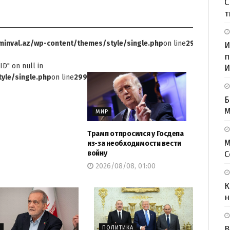
С
т
inval.az/wp-content/themes/style/single.php
on line
299
И
п
ID" on null in
И
yle/single.php
on line
299
Б
M
МИР
Трамп отпросился у Госдепа
М
из-за необходимости вести
войну
С
2026/08/08, 01:00
К
н
Р
ПОЛИТИКА
В