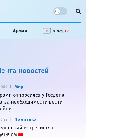
Армия
Лента новостей
Мир
1:00
рамп отпросился у Госдепа
з-за необходимости вести
ойну
Политика
0:38
еленский встретился с
учичем