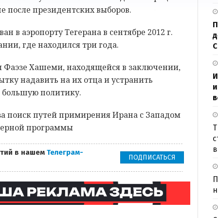
не после президентских выборов.
П
ан в аэропорту Тегерана в сентябре 2012 г.
д
нии, где находился три года.
ы Фаэзе Хашеми, находящейся в заключении,
И
тку надавить на их отца и устранить
и
в большую политику.
в
а поиск путей примирения Ирана с Западом
ядерной программы
Т
с
в
тий в нашем
Телеграм-
ПОДПИСАТЬСЯ
П
н