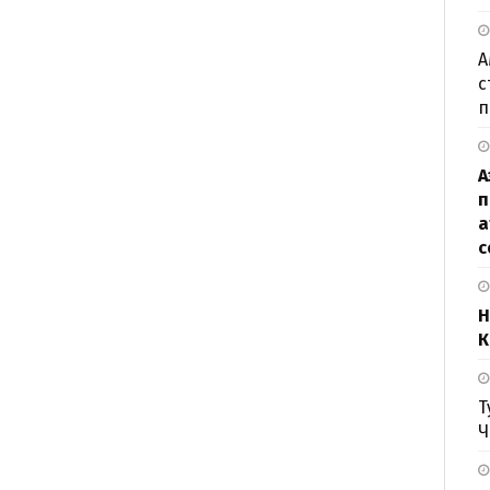
А
с
п
А
п
а
с
Н
К
Т
Ч