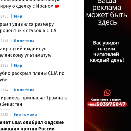
ирную сделку с Ираном
Мир
21:56
рамп удивился размеру
роцентных ставок в США
Политика
21:43
авроцкий выдвинул
еленскому ультиматум
Мир
21:29
убио раскрыл планы США по
убе
Политика
21:14
ирзиёев пригласил Трампа в
збекистан
Экономика
21:12
енат США одобрил «адские
анкции» против России