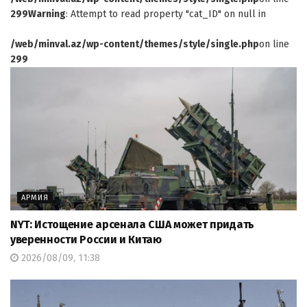
299
Warning
: Attempt to read property "cat_ID" on null in
/web/minval.az/wp-content/themes/style/single.php
on line
299
АРМИЯ
NYT: Истощение арсенала США может придать
уверенности России и Китаю
2026/08/09, 11:38