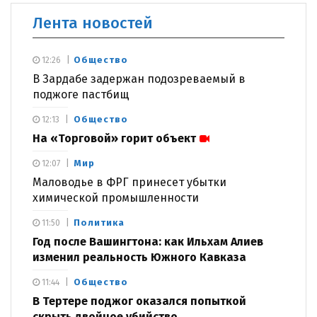
Лента новостей
Общество
12:26
В Зардабе задержан подозреваемый в
поджоге пастбищ
Общество
12:13
На «Торговой» горит объект
Мир
12:07
Маловодье в ФРГ принесет убытки
химической промышленности
Политика
11:50
Год после Вашингтона: как Ильхам Алиев
изменил реальность Южного Кавказа
Общество
11:44
В Тертере поджог оказался попыткой
скрыть двойное убийство