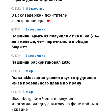
Общество
11:32
В Баку задержан похититель
электропроводов
Экономика
11:14
Пашинян: Армения получила от ЕАЭС на $144
млн меньше, чем перечислила в общий
бюджет
Экономика
10:54
Пашинян раскритиковал ЕАЭС
Мир
10:36
Глава «Моссада» уволил двух сотрудников
из-за провального плана по Ирану
Мир
10:27
Bloomberg: Ким Чен Ын получил
многомиллиардную выгоду на фоне войны в
Украине