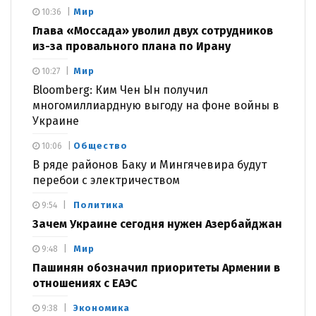
Мир
10:36
Глава «Моссада» уволил двух сотрудников
из-за провального плана по Ирану
Мир
10:27
Bloomberg: Ким Чен Ын получил
многомиллиардную выгоду на фоне войны в
Украине
Общество
10:06
В ряде районов Баку и Мингячевира будут
перебои с электричеством
Политика
9:54
Зачем Украине сегодня нужен Азербайджан
Мир
9:48
Пашинян обозначил приоритеты Армении в
отношениях с ЕАЭС
Экономика
9:38