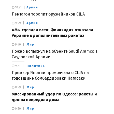
Армия
10:21
Пентагон торопит оружейников США
Армия
9:59
«Мы сделали все»: Финляндия отказала
Украине в дополнительных ракетах
Мир
9:40
Пожар вспыхнул на объекте Saudi Aramco в
Саудовской Аравии
Политика
9:21
Премьер Японии промолчала о США на
годовщине бомбардировки Нагасаки
Мир
8:59
Массированный удар по Одессе: ракеты и
дроны повредили дома
Мир
0:50