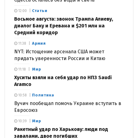
Статьи
12:00
Восьмое августа: звонок Трампа Алиеву,
диалог Баку и Еревана и $201 млн на
Средний коридор
Армия
11:38
NYT: Истощение арсенала США может
придать уверенности России и Китаю
Мир
11:18
Хуситы взяли на себя удар по НПЗ Saudi
Aramco
Политика
10:58
Вучич пообещал помочь Украине вступить в
Евросоюз
Мир
10:39
Ракетный удар по Харькову: люди под
завалами, двое погибших