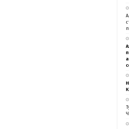
А
с
п
А
п
а
с
Н
К
Т
Ч