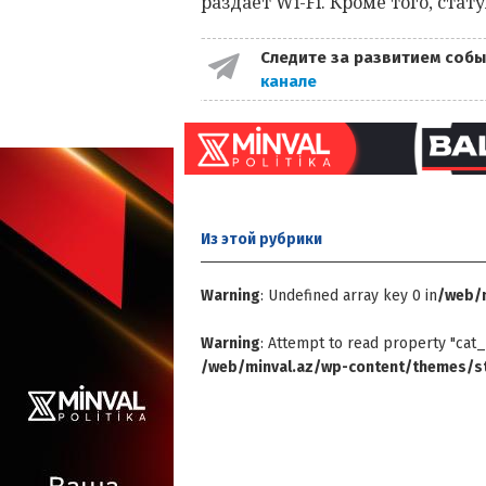
раздает Wi-Fi. Кроме того, ста
Следите за развитием собы
канале
Из этой
рубрики
Warning
: Undefined array key 0 in
/web/m
Warning
: Attempt to read property "cat_
/web/minval.az/wp-content/themes/st