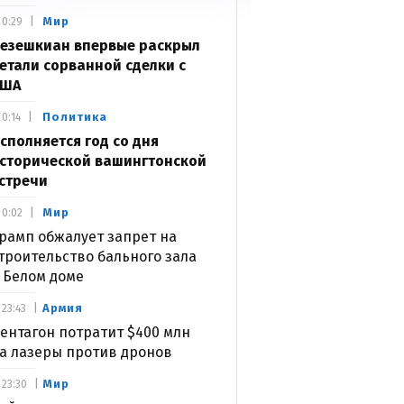
Мир
0:29
езешкиан впервые раскрыл
етали сорванной сделки с
США
Политика
0:14
сполняется год со дня
сторической вашингтонской
стречи
Мир
0:02
рамп обжалует запрет на
троительство бального зала
 Белом доме
Армия
23:43
ентагон потратит $400 млн
а лазеры против дронов
Мир
23:30