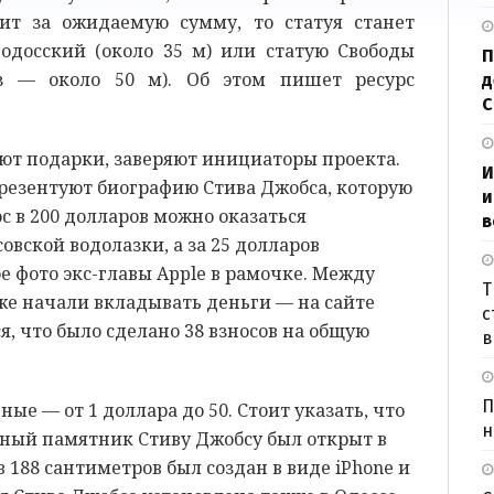
ит за ожидаемую сумму, то статуя станет
Родосский (около 35 м) или статую Свободы
П
ез — около 50 м). Об этом пишет ресурс
д
дают подарки, заверяют инициаторы проекта.
И
презентуют биографию Стива Джобса, которую
и
ос в 200 долларов можно оказаться
в
вской водолазки, а за 25 долларов
е фото экс-главы Apple в рамочке. Между
Т
же начали вкладывать деньги — на сайте
с
я, что было сделано 38 взносов на общую
в
П
ые — от 1 доллара до 50. Стоит указать, что
н
вный памятник Стиву Джобсу был открыт в
 188 сантиметров был создан в виде iPhone и