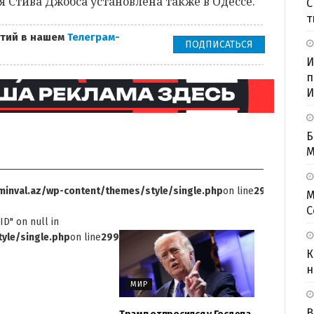
туя Стива Джобса установлена также в Одессе.
С
т
тий в нашем
Телеграм-
ПОДПИСАТЬСЯ
И
п
И
Б
M
inval.az/wp-content/themes/style/single.php
on line
299
М
С
ID" on null in
yle/single.php
on line
299
К
н
МИР
В