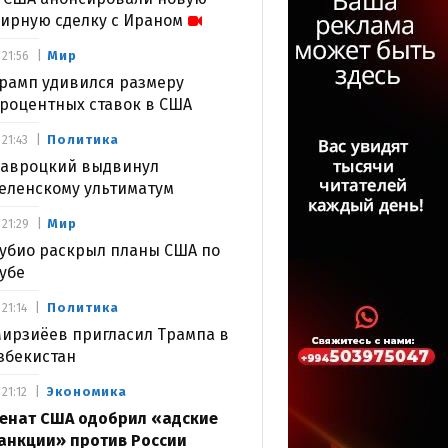
ирную сделку с Ираном
Мир
21:56
рамп удивился размеру
роцентных ставок в США
Политика
21:43
авроцкий выдвинул
еленскому ультиматум
Мир
21:29
убио раскрыл планы США по
убе
Политика
21:14
ирзиёев пригласил Трампа в
збекистан
Экономика
21:12
енат США одобрил «адские
анкции» против России