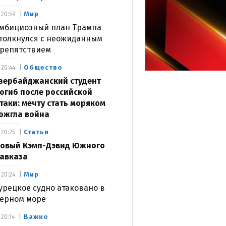
Мир
20:59
мбициозный план Трампа
толкнулся с неожиданным
репятствием
Общество
20:44
зербайджанский студент
огиб после российской
таки: мечту стать моряком
ожгла война
Статьи
20:25
овый Кэмп-Дэвид Южного
авказа
Мир
20:24
урецкое судно атаковано в
ерном море
Важно
20:14