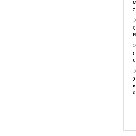
М
У
С
И
С
з
Э
к
о