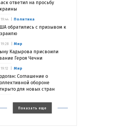
аск ответил на просьбу
краины
Политика
19:44
ША обратились с призывом к
зраилю
Мир
19:28
ыну Кадырова присвоили
вание Героя Чечни
Мир
19:12
рдоган: Соглашение о
оллективной обороне
ткрыто для новых стран
Показать еще