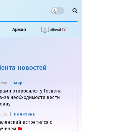
Армия
Лента новостей
Мир
1:00
рамп отпросился у Госдепа
з-за необходимости вести
ойну
Политика
0:38
еленский встретился с
учичем