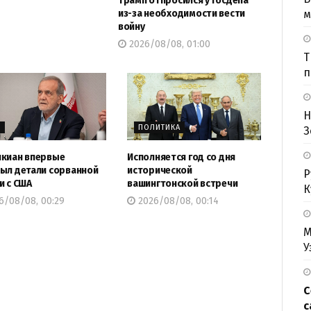
Трамп отпросился у Госдепа
м
из-за необходимости вести
войну
2026/08/08, 01:00
Т
п
Н
Р
ПОЛИТИКА
З
киан впервые
Исполняется год со дня
ыл детали сорванной
исторической
Р
и с США
вашингтонской встречи
К
6/08/08, 00:29
2026/08/08, 00:14
М
У
С
с