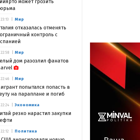
ийярто может грозить
юрьма
Мир
23:13
талия отказалась отменять
ограничный контроль с
спанией
Мир
22:58
елый дом разозлил фанатов
arvel
Мир
22:46
игрант попытался попасть в
еуту на параплане и погиб
Экономика
22:24
итай резко нарастил закупки
ефти
Политика
22:12
 США анонсировали новую