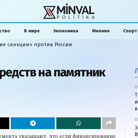
ство
В мире
Экономика
Мнение
Спорт
ие санкции» против России
средств на памятник
Т
и
в
З
В
умента указывают, что если финансирование