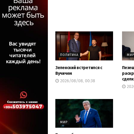
ПОЛИТИКА
МИ
Зеленский встретился с
Пезеш
Вучичем
раскр
сделк
2026/08/08, 00:38
202
МИР