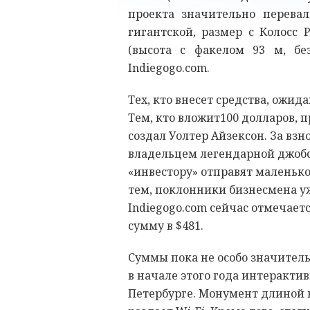
проекта значительно перевал
гигантской, размер с Колосс 
(высота с факелом 93 м, б
Indiegogo.com.
Тех, кто внесет средства, ожи
Тем, кто вложит100 долларов, 
создал Уолтер Айзексон. За взн
владельцем легендарной джобсо
«инвестору» отправят маленько
тем, поклонники бизнесмена у
Indiegogo.com сейчас отмечаетс
сумму в $481.
Суммы пока не особо значительн
в начале этого года интеракти
Петербурге. Монумент длиной в