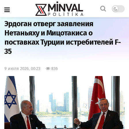
Главная
Мир
Эрдоган отверг заявления
Нетаньяху и Мицотакиса о
поставках Турции истребителей F-
35
9 июля 2026, 00:23
836