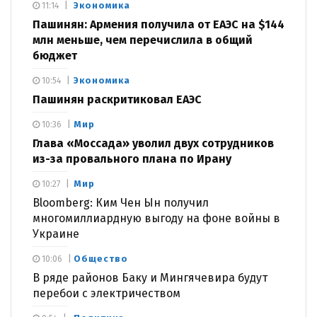
Экономика
11:14
Пашинян: Армения получила от ЕАЭС на $144
млн меньше, чем перечислила в общий
бюджет
Экономика
10:54
Пашинян раскритиковал ЕАЭС
Мир
10:36
Глава «Моссада» уволил двух сотрудников
из-за провального плана по Ирану
Мир
10:27
Bloomberg: Ким Чен Ын получил
многомиллиардную выгоду на фоне войны в
Украине
Общество
10:06
В ряде районов Баку и Мингячевира будут
перебои с электричеством