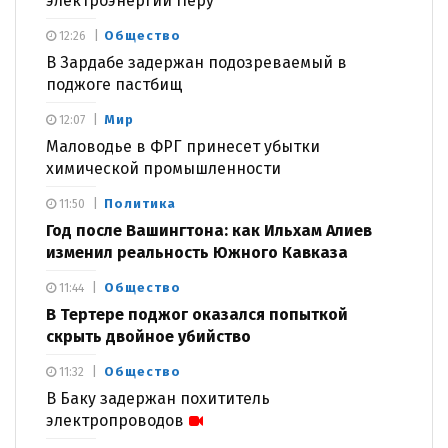
электроэнергии Перу
Общество
12:26
В Зардабе задержан подозреваемый в
поджоге пастбищ
Мир
12:07
Маловодье в ФРГ принесет убытки
химической промышленности
Политика
11:50
Год после Вашингтона: как Ильхам Алиев
изменил реальность Южного Кавказа
Общество
11:44
В Тертере поджог оказался попыткой
скрыть двойное убийство
Общество
11:32
В Баку задержан похититель
электропроводов