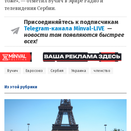
тоже», — отметил Вучич в эфире Радио и
телевидения Сербии.
Присоединяйтесь к подписчикам
Telegram-канала Minval-LIVE
—
новости там появляются быстрее
всех!
Вучич
Евросоюз
Сербия
Украина
членство
Из этой
рубрики