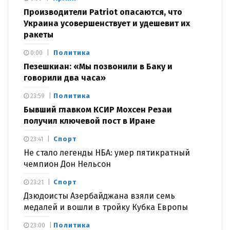
Производители Patriot опасаются, что
Украина усовершенствует и удешевит их
ракеты
Политика
0:00
Пезешкиан: «Мы позвонили в Баку и
говорили два часа»
Политика
23:59
Бывший главком КСИР Мохсен Резаи
получил ключевой пост в Иране
Спорт
23:41
Не стало легенды НБА: умер пятикратный
чемпион Дон Нельсон
Спорт
23:21
Дзюдоисты Азербайджана взяли семь
медалей и вошли в тройку Кубка Европы
Политика
23:00