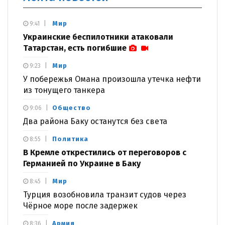
Мир
9:41
Украинские беспилотники атаковали
Татарстан, есть погибшие
Мир
9:23
У побережья Омана произошла утечка нефти
из тонущего танкера
Общество
9:06
Два района Баку останутся без света
Политика
8:55
В Кремле открестились от переговоров с
Германией по Украине в Баку
Мир
8:45
Турция возобновила транзит судов через
Чёрное море после задержек
Армия
8:36