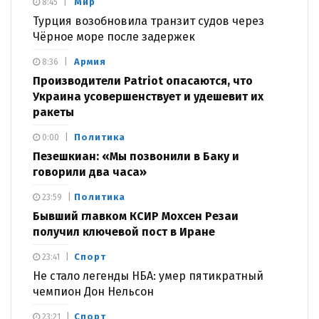
Мир
8:45
Турция возобновила транзит судов через
Чёрное море после задержек
Армия
8:36
Производители Patriot опасаются, что
Украина усовершенствует и удешевит их
ракеты
Политика
0:00
Пезешкиан: «Мы позвонили в Баку и
говорили два часа»
Политика
23:59
Бывший главком КСИР Мохсен Резаи
получил ключевой пост в Иране
Спорт
23:41
Не стало легенды НБА: умер пятикратный
чемпион Дон Нельсон
Спорт
23:21