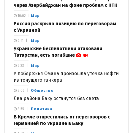
через Азербайджан на фоне проблем с КТК
Мир
10:02
Россия раскрыла позицию по переговорам
с Украиной
Мир
9:41
Украинские беспилотники атаковали
Татарстан, есть погибшие
Мир
9:23
У побережья Омана произошла утечка нефти
из тонущего танкера
Общество
9:06
Два района Баку останутся без света
Политика
8:55
В Кремле открестились от переговоров с
Германией по Украине в Баку