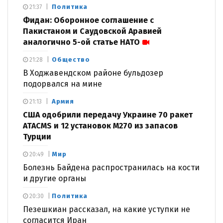
Политика
21:37
Фидан: Оборонное соглашение с
Пакистаном и Саудовской Аравией
аналогично 5-ой статье НАТО
Общество
21:28
В Ходжавендском районе бульдозер
подорвался на мине
Армия
21:13
США одобрили передачу Украине 70 ракет
ATACMS и 12 установок M270 из запасов
Турции
Мир
20:49
Болезнь Байдена распространилась на кости
и другие органы
Политика
20:30
Пезешкиан рассказал, на какие уступки не
согласится Иран