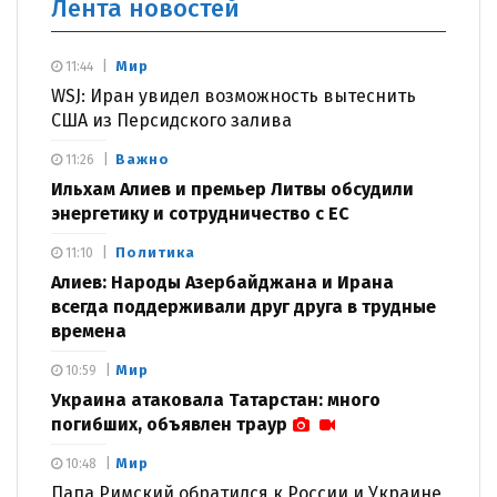
Лента новостей
Мир
11:44
WSJ: Иран увидел возможность вытеснить
США из Персидского залива
Важно
11:26
Ильхам Алиев и премьер Литвы обсудили
энергетику и сотрудничество с ЕС
Политика
11:10
Алиев: Народы Азербайджана и Ирана
всегда поддерживали друг друга в трудные
времена
Мир
10:59
Украина атаковала Татарстан: много
погибших, объявлен траур
Мир
10:48
Папа Римский обратился к России и Украине