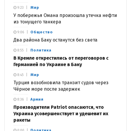
Мир
9:23
У побережья Омана произошла утечка нефти
из тонущего танкера
Общество
9:06
Два района Баку останутся без света
Политика
8:55
В Кремле открестились от переговоров с
Германией по Украине в Баку
Мир
8:45
Турция возобновила транзит судов через
Чёрное море после задержек
Армия
8:36
Производители Patriot опасаются, что
Украина усовершенствует и удешевит их
ракеты
Политика
0:00