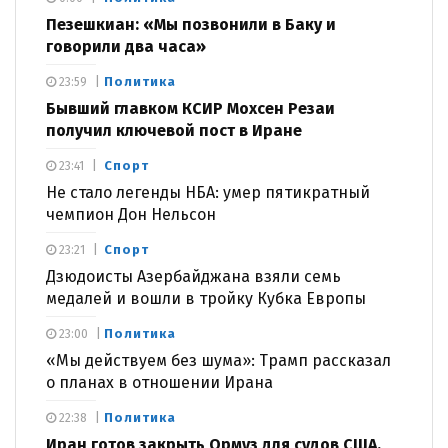
Пезешкиан: «Мы позвонили в Баку и
говорили два часа»
Политика
23:59
Бывший главком КСИР Мохсен Резаи
получил ключевой пост в Иране
Спорт
23:41
Не стало легенды НБА: умер пятикратный
чемпион Дон Нельсон
Спорт
23:21
Дзюдоисты Азербайджана взяли семь
медалей и вошли в тройку Кубка Европы
Политика
23:00
«Мы действуем без шума»: Трамп рассказал
о планах в отношении Ирана
Политика
22:38
Иран готов закрыть Ормуз для судов США,