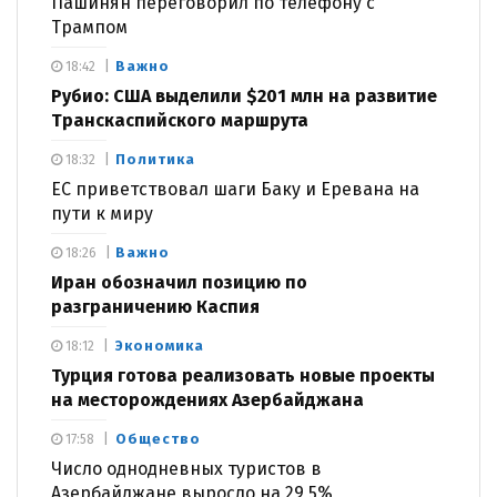
Пашинян переговорил по телефону с
Трампом
Важно
18:42
Рубио: США выделили $201 млн на развитие
Транскаспийского маршрута
Политика
18:32
ЕС приветствовал шаги Баку и Еревана на
пути к миру
Важно
18:26
Иран обозначил позицию по
разграничению Каспия
Экономика
18:12
Турция готова реализовать новые проекты
на месторождениях Азербайджана
Общество
17:58
Число однодневных туристов в
Азербайджане выросло на 29,5%