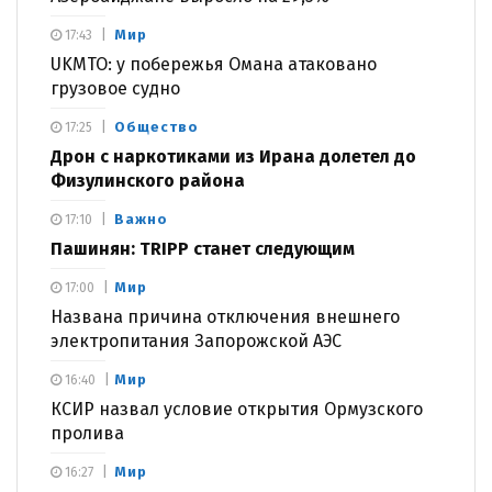
Мир
17:43
UKMTO: у побережья Омана атаковано
грузовое судно
Общество
17:25
Дрон с наркотиками из Ирана долетел до
Физулинского района
Важно
17:10
Пашинян: TRIPP станет следующим
Мир
17:00
Названа причина отключения внешнего
электропитания Запорожской АЭС
Мир
16:40
КСИР назвал условие открытия Ормузского
пролива
Мир
16:27