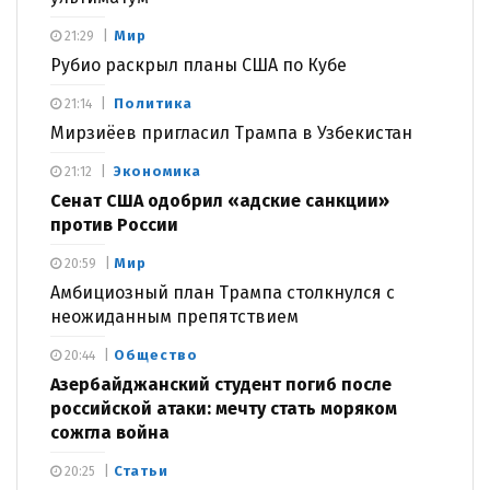
Мир
21:29
Рубио раскрыл планы США по Кубе
Политика
21:14
Мирзиёев пригласил Трампа в Узбекистан
Экономика
21:12
Сенат США одобрил «адские санкции»
против России
Мир
20:59
Амбициозный план Трампа столкнулся с
неожиданным препятствием
Общество
20:44
Азербайджанский студент погиб после
российской атаки: мечту стать моряком
сожгла война
Статьи
20:25