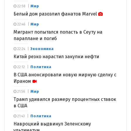
Мир
22:58
Белый дом разозлил фанатов Marvel
Мир
22:46
Мигрант попытался попасть в Сеуту на
параплане и погиб
Экономика
22:24
Китай резко нарастил закупки нефти
Политика
22:12
В США анонсировали новую мирную сделку с
Ираном
Мир
21:56
Трамп удивился размеру процентных ставок
в США
Политика
21:43
Навроцкий выдвинул Зеленскому
ультиматум