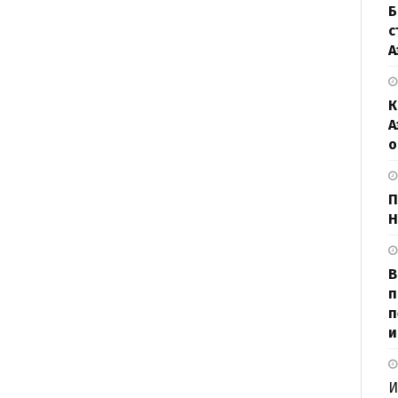
Б
с
А
К
А
о
П
Н
В
п
п
и
И