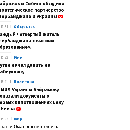
айрамов и Сибига обсудили
тратегическое партнерство
зербайджана и Украины
Общество
15:31
аждый четвертый житель
зербайджана с высшим
бразованием
Мир
15:22
утин начал давить на
абиуллину
Политика
15:11
 МИД Украины Байрамову
оказали документы о
ервых дипотношениях Баку
 Киева
Мир
15:06
ран и Оман договорились,