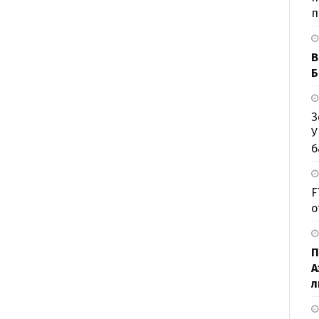
п
В
Б
З
У
б
F
о
П
А
л