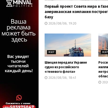
Первый проект Совета мира в Газе
американская компания построи
базу
2026/08/06, 19:20
МИР
МИ
Швеция передала Украине
Росси
судно из российского
милли
«теневого флота»
метро
облас
2026/08/06, 18:41
2026