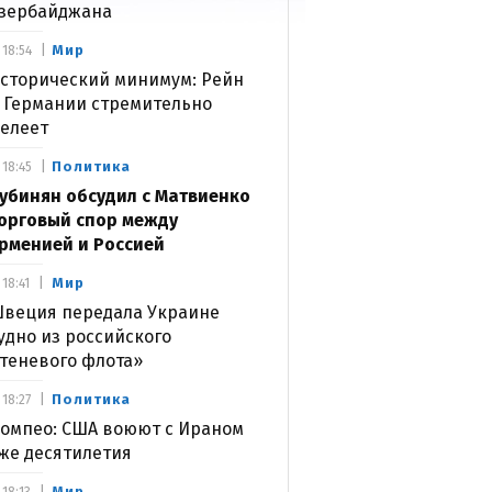
зербайджана
Мир
18:54
сторический минимум: Рейн
 Германии стремительно
елеет
Политика
18:45
убинян обсудил с Матвиенко
орговый спор между
рменией и Россией
Мир
18:41
веция передала Украине
удно из российского
теневого флота»
Политика
18:27
омпео: США воюют с Ираном
же десятилетия
Мир