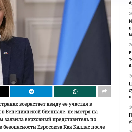
А
И
в
м
Р
т
А
Ш
с
«
транах возрастает ввиду ее участия в
в Венецианской биеннале, несмотря на
П
м заявила верховный представитель по
у
 безопасности Евросоюза Кая Каллас после