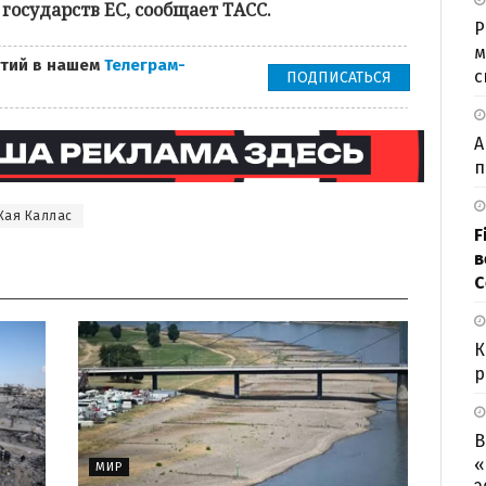
государств ЕС, сообщает ТАСС.
Р
м
тий в нашем
Телеграм-
с
ПОДПИСАТЬСЯ
А
п
Кая Каллас
F
в
С
К
р
В
«
МИР