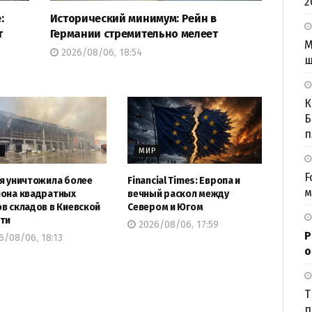
2
:
Исторический минимум: Рейн в
т
Германии стремительно мелеет
М
2026/08/06, 18:54
ш
К
Б
п
Р
МИР
F
я уничтожила более
Financial Times: Европа и
м
она квадратных
вечный раскол между
в складов в Киевской
Севером и Югом
ти
2026/08/06, 17:59
Р
/08/06, 18:13
о
Т
п