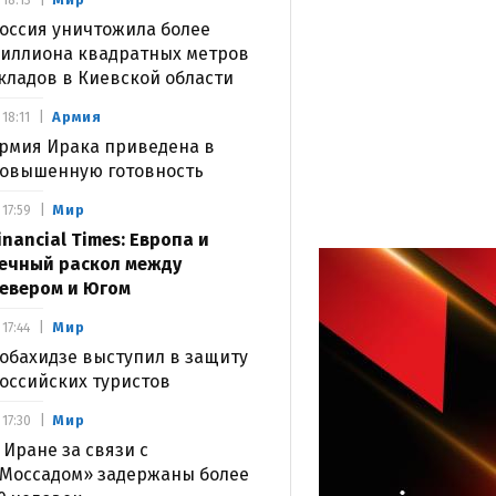
18:13
оссия уничтожила более
иллиона квадратных метров
кладов в Киевской области
Армия
18:11
рмия Ирака приведена в
овышенную готовность
Мир
17:59
inancial Times: Европа и
ечный раскол между
евером и Югом
Мир
17:44
обахидзе выступил в защиту
оссийских туристов
Мир
17:30
 Иране за связи с
Моссадом» задержаны более