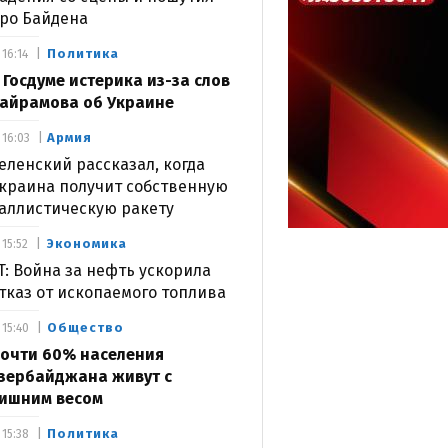
ро Байдена
Политика
16:14
 Госдуме истерика из-за слов
айрамова об Украине
Армия
16:03
еленский рассказал, когда
краина получит собственную
аллистическую ракету
Экономика
15:52
T: Война за нефть ускорила
тказ от ископаемого топлива
Общество
15:40
очти 60% населения
зербайджана живут с
ишним весом
Политика
15:38