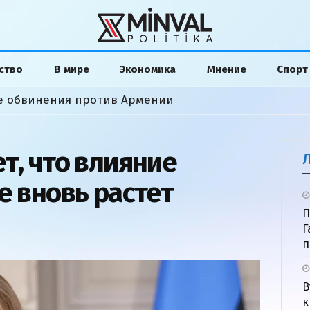
ство
В мире
Экономика
Мнение
Спорт
ие обвинения против Армении
т, что влияние
е вновь растет
П
Г
п
В
к