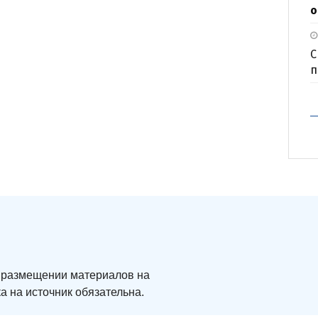
о
С
п
ри размещении материалов на
а на источник обязательна.