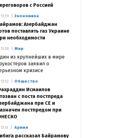
ереговоров с Россией
Экономика
13:59
айрамов: Азербайджан
отов поставлять газ Украине
ри необходимости
Мир
13:58
дин из крупнейших в мире
оукостеров заявил о
ерьезном кризисе
Общество
13:52
ахраддин Исмаилов
тозван с поста постпреда
зербайджана при СЕ и
азначен постпредом при
ЮНЕСКО
Армия
13:41
ибига рассказал Байрамову