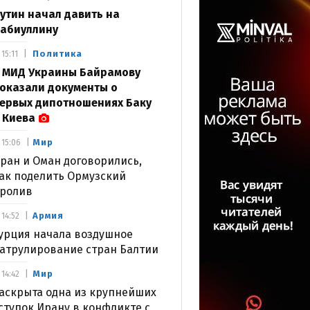
утин начал давить на
абиуллину
Политика
15:11
 МИД Украины Байрамову
оказали документы о
ервых дипотношениях Баку
 Киева
Мир
15:06
ран и Оман договорились,
ак поделить Ормузский
ролив
Армия
14:52
урция начала воздушное
атрулирование стран Балтии
Мир
14:42
аскрыта одна из крупнейших
ступок Ирану в конфликте с