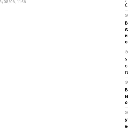
6/08/06, 11:36
В
А
и
о
S
о
г
В
м
о
У
у