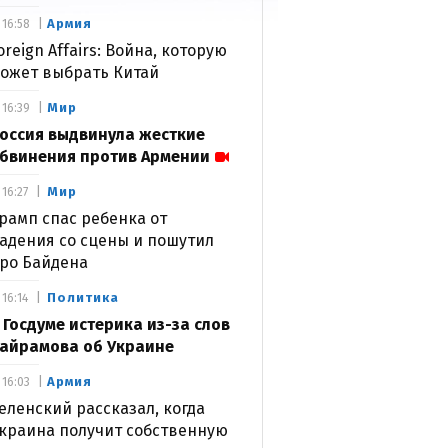
Армия
16:58
oreign Affairs: Война, которую
ожет выбрать Китай
Мир
16:39
оссия выдвинула жесткие
бвинения против Армении
Мир
16:27
рамп спас ребенка от
адения со сцены и пошутил
ро Байдена
Политика
16:14
 Госдуме истерика из-за слов
айрамова об Украине
Армия
16:03
еленский рассказал, когда
краина получит собственную