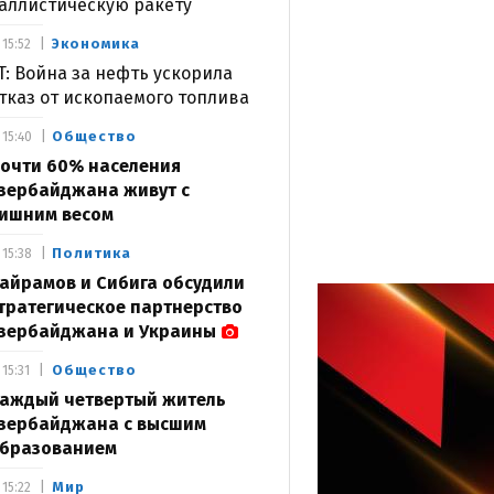
аллистическую ракету
Экономика
15:52
T: Война за нефть ускорила
тказ от ископаемого топлива
Общество
15:40
очти 60% населения
зербайджана живут с
ишним весом
Политика
15:38
айрамов и Сибига обсудили
тратегическое партнерство
зербайджана и Украины
Общество
15:31
аждый четвертый житель
зербайджана с высшим
бразованием
Мир
15:22