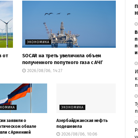
П
Н
В
п
ЭКОНОМИКА
п
и
з от
SOCAR на треть увеличила объем
полученного попутного газа с АЧГ
2026/08/06, 14:27
И
к
п
Т
ОНОМИКА
ЭКОНОМИКА
п
сии заявили о
Азербайджанская нефть
тическом обвале
подешевела
Р
вли с Арменией
2026/08/06, 10:06
у