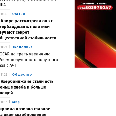
США
Статьи
14:30
 Каире рассмотрели опыт
зербайджана: политики
зучают секрет
бщественной стабильности
Экономика
14:27
OCAR на треть увеличила
бъем полученного попутного
аза с АЧГ
Общество
14:22
 Азербайджане стали есть
еньше хлеба и больше
вощей
Мир
14:17
краина назвала главное
словие возобновления