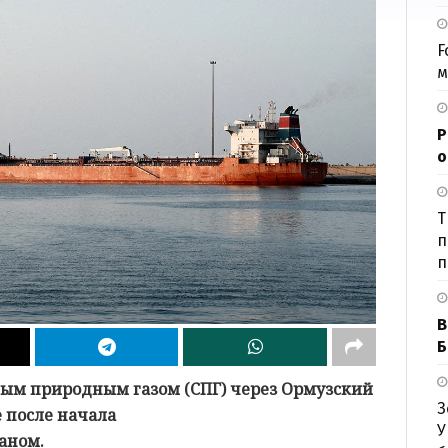
F
м
Р
о
Т
п
п
В
Б
ным природным газом (СПГ) через Ормузский
З
 после начала
У
аном.