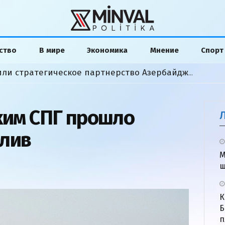
ство
В мире
Экономика
Мнение
Спорт
Байрамов и Сибига обсудили стратегическое партнерство Азербайджана и Украины
ским СПГ прошло
олив
М
ш
К
Б
п