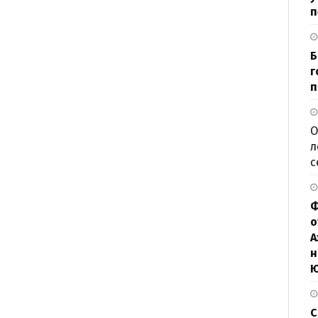
п
Б
г
п
О
л
с
Ф
о
А
н
С