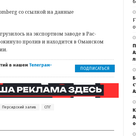
б
oomberg со ссылкой на данные
F
о
загрузилось на экспортном заводе в Рас-
покинуло пролив и находится в Оманском
П
ии.
А
л
тий в нашем
Телеграм-
ПОДПИСАТЬСЯ
Б
с
А
Персидский залив
СПГ
К
А
о