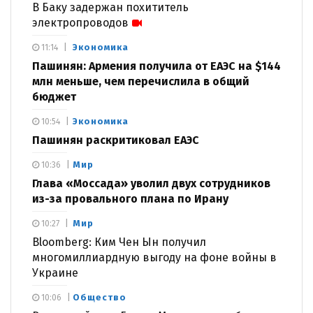
В Баку задержан похититель
электропроводов
Экономика
11:14
Пашинян: Армения получила от ЕАЭС на $144
млн меньше, чем перечислила в общий
бюджет
Экономика
10:54
Пашинян раскритиковал ЕАЭС
Мир
10:36
Глава «Моссада» уволил двух сотрудников
из-за провального плана по Ирану
Мир
10:27
Bloomberg: Ким Чен Ын получил
многомиллиардную выгоду на фоне войны в
Украине
Общество
10:06