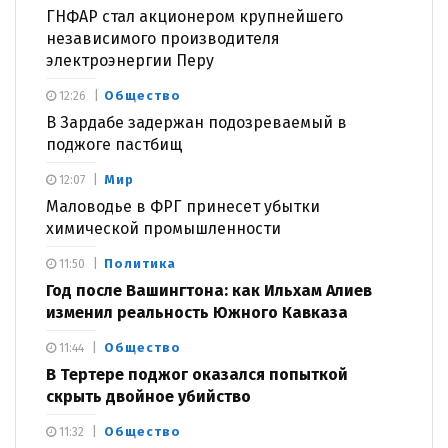
ГНФАР стал акционером крупнейшего
независимого производителя
электроэнергии Перу
Общество
12:26
В Зардабе задержан подозреваемый в
поджоге пастбищ
Мир
12:07
Маловодье в ФРГ принесет убытки
химической промышленности
Политика
11:50
Год после Вашингтона: как Ильхам Алиев
изменил реальность Южного Кавказа
Общество
11:44
В Тертере поджог оказался попыткой
скрыть двойное убийство
Общество
11:32