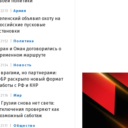
воей политики
Армия
22:13
еленский объявил охоту на
оссийские пусковые
становки
Политика
21:52
ран и Оман договорились о
ременном маршруте
Новость
21:34
 врагами, но партнерами:
БР раскрыло новый формат
аботы с РФ и КНР
Мир
21:16
 Грузии снова нет света:
тключения проверяют как
озможный саботаж
Общество
21:11