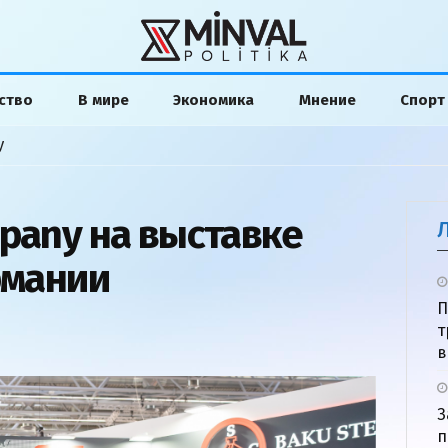
ство
В мире
Экономика
Мнение
Спорт
у
mpany на выставке
рмании
П
т
в
З
п