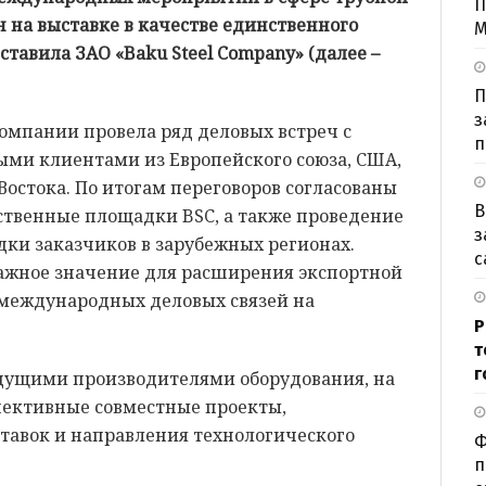
П
на выставке в качестве единственного
М
тавила ЗАО «Baku Steel Company» (далее –
П
з
омпании провела ряд деловых встреч с
п
ми клиентами из Европейского союза, США,
остока. По итогам переговоров согласованы
В
ственные площадки BSC, а также проведение
з
дки заказчиков в зарубежных регионах.
с
ажное значение для расширения экспортной
международных деловых связей на
Р
т
г
дущими производителями оборудования, на
пективные совместные проекты,
тавок и направления технологического
Ф
п