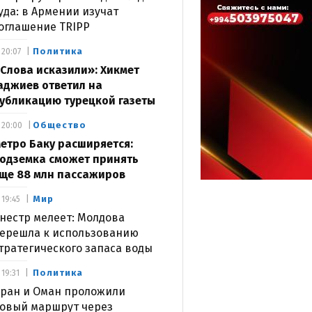
уда: в Армении изучат
оглашение TRIPP
Политика
20:07
Слова исказили»: Хикмет
аджиев ответил на
убликацию турецкой газеты
Общество
20:00
етро Баку расширяется:
одземка сможет принять
ще 88 млн пассажиров
Мир
19:45
нестр мелеет: Молдова
ерешла к использованию
тратегического запаса воды
Политика
19:31
ран и Оман проложили
овый маршрут через