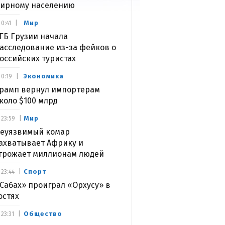
ирному населению
Мир
0:41
ГБ Грузии начала
асследование из-за фейков о
оссийских туристах
Экономика
0:19
рамп вернул импортерам
коло $100 млрд
Мир
23:59
еуязвимый комар
ахватывает Африку и
грожает миллионам людей
Спорт
23:44
Сабах» проиграл «Орхусу» в
остях
Общество
23:31