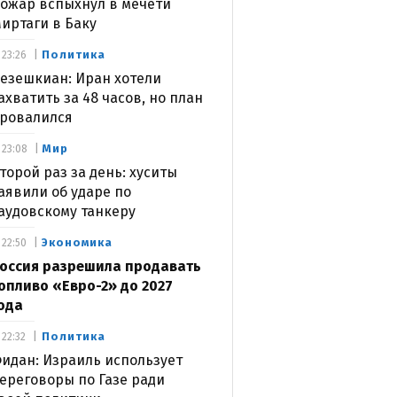
ожар вспыхнул в мечети
иртаги в Баку
Политика
23:26
езешкиан: Иран хотели
ахватить за 48 часов, но план
ровалился
Мир
23:08
торой раз за день: хуситы
аявили об ударе по
аудовскому танкеру
Экономика
22:50
оссия разрешила продавать
опливо «Евро-2» до 2027
ода
Политика
22:32
идан: Израиль использует
ереговоры по Газе ради