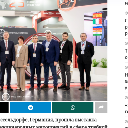
м
С
р
р
Т
о
Н
з
у
«
г
Дюссельдорфе, Германия, прошла выставка
международных мероприятий в сфере трубной