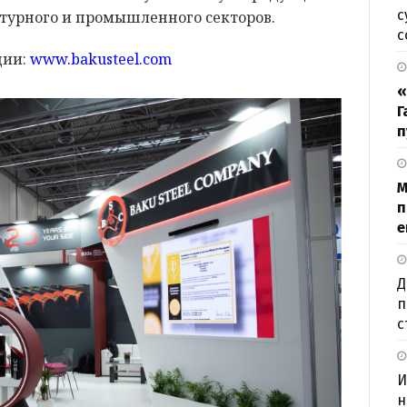
с
ктурного и промышленного секторов.
с
ции:
www.bakusteel.com
«
Г
п
М
п
е
Д
п
с
И
н