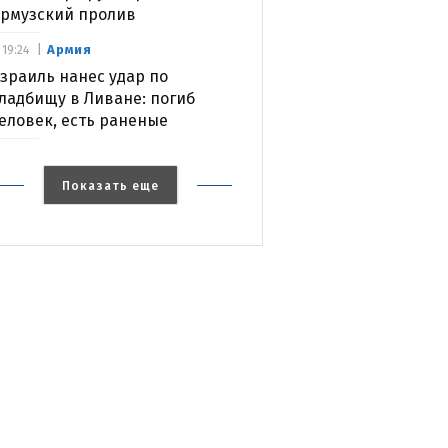
рмузский пролив
Армия
19:24
зраиль нанес удар по
ладбищу в Ливане: погиб
еловек, есть раненые
Показать еще