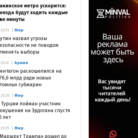
акинское метро ускорится:
оезда будут ходить каждые
ве минуты
Мир
20:55
утин назвал угрозы
езопасности не поводом
тменять выборы
Армия
20:41
ентагон раскошелился на
76,6 млрд ради новых
томных субмарин
Мир
20:26
 Турции пойман участник
окушения на Эрдогана спустя
0 лет
Мир
20:25
Маршрут Трампа» дошел до