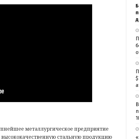
Б
п
д
П
б
о
П
$
а
В
п
1
рупнейшее металлургическое предприятие
е высококачественную стальную продукцию
«