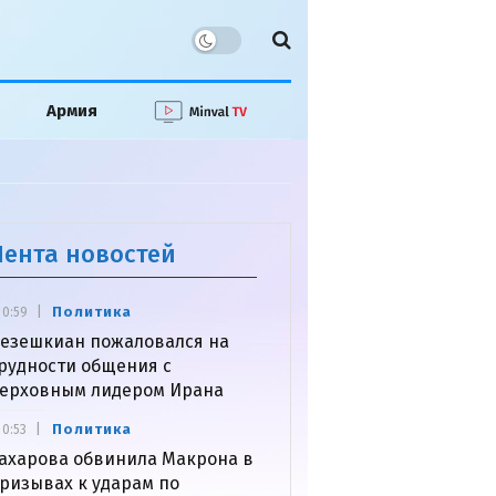
Армия
Лента новостей
Политика
0:59
езешкиан пожаловался на
рудности общения с
ерховным лидером Ирана
Политика
0:53
ахарова обвинила Макрона в
ризывах к ударам по