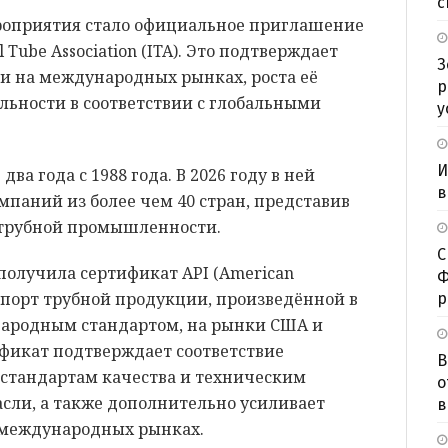
с
роприятия стало официальное приглашение
l Tube Association (ITA). Это подтверждает
З
и на международных рынках, роста её
р
ельности в соответствии с глобальными
у
И
два года с 1988 года. В 2026 году в ней
в
мпаний из более чем 40 стран, представив
трубной промышленности.
С
 получила сертификат API (American
Ф
экспорт трубной продукции, произведённой в
р
народным стандартом, на рынки США и
ификат подтверждает соответствие
В
стандартам качества и техническим
о
сли, а также дополнительно усиливает
в
 международных рынках.