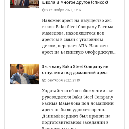
школа и многое другое (список)
15 сентября 2022, 13:37
Наложен арест на имущество экс-
главы Baku Steel Company Расима
Мамедова, находящегося под
арестом в связи с уголовным
делом, передает АПА. Наложен
арест на Бакинскую Оксфордскую…
Экс-главу Baku Steel Company не
отпустили под домашний арест
5 сентября 2022, 21:19
Ходатайство об освобождении экс-
руководителя Baku Steel Company
Расима Мамедова под домашний
арест не было удовлетворено.
Данный вердикт был принят на
подготовительном заседании в
Бакинском суде…