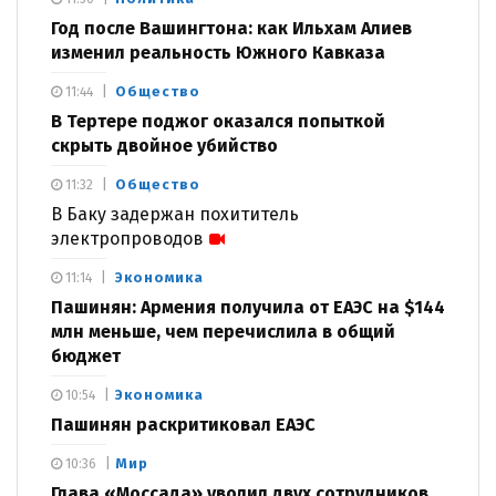
Год после Вашингтона: как Ильхам Алиев
изменил реальность Южного Кавказа
Общество
11:44
В Тертере поджог оказался попыткой
скрыть двойное убийство
Общество
11:32
В Баку задержан похититель
электропроводов
Экономика
11:14
Пашинян: Армения получила от ЕАЭС на $144
млн меньше, чем перечислила в общий
бюджет
Экономика
10:54
Пашинян раскритиковал ЕАЭС
Мир
10:36
Глава «Моссада» уволил двух сотрудников