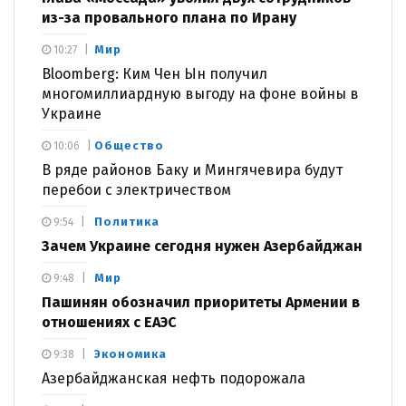
из-за провального плана по Ирану
Мир
10:27
Bloomberg: Ким Чен Ын получил
многомиллиардную выгоду на фоне войны в
Украине
Общество
10:06
В ряде районов Баку и Мингячевира будут
перебои с электричеством
Политика
9:54
Зачем Украине сегодня нужен Азербайджан
Мир
9:48
Пашинян обозначил приоритеты Армении в
отношениях с ЕАЭС
Экономика
9:38
Азербайджанская нефть подорожала