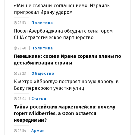
«Мы не связаны соглашением»: Израиль
пригрозил Ирану ударом
Политика
23:53
Посол Азербайджана обсудил с сенатором
США стратегическое партнерство
Политика
23:40
Пезешкиан: соседи Ирана сорвали планы по
дестабилизации страны
Общество
23:23
К метро «Кёроглу» построят новую дорогу: в
Баку перекроют участки улиц
Статьи
23:04
Тайна российских маркетплейсов: почему
горит Wildberries, а Ozon остается
невредимым?
Армия
22:54