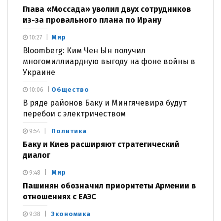
Глава «Моссада» уволил двух сотрудников
из-за провального плана по Ирану
Мир
10:27
Bloomberg: Ким Чен Ын получил
многомиллиардную выгоду на фоне войны в
Украине
Общество
10:06
В ряде районов Баку и Мингячевира будут
перебои с электричеством
Политика
9:54
Баку и Киев расширяют стратегический
диалог
Мир
9:48
Пашинян обозначил приоритеты Армении в
отношениях с ЕАЭС
Экономика
9:38