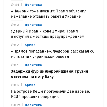
Политика
1:01
«Нам они тоже нужны»: Трамп объяснил
нежелание отдавать ракеты Украине
Политика
0:48
Ядерный Иран и конец мира: Трамп
выступил с жестким предупреждением
Армия
0:45
«Прямое попадание»: Федоров рассказал об
испытании украинской ракеты
Политика
0:29
Задержки фур из Азербайджана: Грузия
ответила на ноту Баку
Армия
0:14
На острове Кешм прогремели два взрыва:
КСИР проводит операцию
Политика
0:09