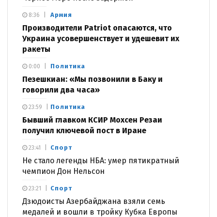
Армия
8:36
Производители Patriot опасаются, что
Украина усовершенствует и удешевит их
ракеты
Политика
0:00
Пезешкиан: «Мы позвонили в Баку и
говорили два часа»
Политика
23:59
Бывший главком КСИР Мохсен Резаи
получил ключевой пост в Иране
Спорт
23:41
Не стало легенды НБА: умер пятикратный
чемпион Дон Нельсон
Спорт
23:21
Дзюдоисты Азербайджана взяли семь
медалей и вошли в тройку Кубка Европы