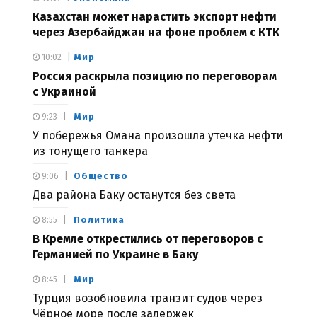
Казахстан может нарастить экспорт нефти
через Азербайджан на фоне проблем с КТК
Мир
10:02
Россия раскрыла позицию по переговорам
с Украиной
Мир
9:23
У побережья Омана произошла утечка нефти
из тонущего танкера
Общество
9:06
Два района Баку останутся без света
Политика
8:55
В Кремле открестились от переговоров с
Германией по Украине в Баку
Мир
8:45
Турция возобновила транзит судов через
Чёрное море после задержек