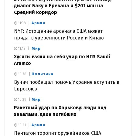
диалог Баку и Еревана и $201 млн на
Средний коридор
Армия
11:38
NYT: Истощение арсенала США может
придать уверенности России и Китаю
Мир
11:18
Хуситы взяли на себя удар по НПЗ Saudi
Aramco
Политика
10:58
Вучич пообещал помочь Украине вступить в
Евросоюз
Мир
10:39
Ракетный удар по Харькову: люди под
завалами, двое погибших
Армия
10:21
Пентагон торопит оружейников США