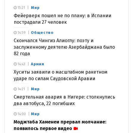
Мир
15:21
Фейерверк пошел не по плану: в Испании
пострадали 27 человек
Общество
14:59
Скончался Чингиз Алиоглу: поэту и
заслуженному деятелю Азербайджана было
82 года
Армия
14:43
Хуситы заявили о масштабном ракетном
ударе по силам Саудовской Аравии
Мир
14:21
Смертельная авария в Нигере: столкнулись
два автобуса, 22 погибших
Мир
14:00
Моджтаба Хаменеи прервал молчание:
появилось первое видео