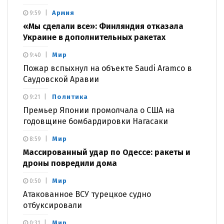
Армия
9:59
«Мы сделали все»: Финляндия отказала
Украине в дополнительных ракетах
Мир
9:40
Пожар вспыхнул на объекте Saudi Aramco в
Саудовской Аравии
Политика
9:21
Премьер Японии промолчала о США на
годовщине бомбардировки Нагасаки
Мир
8:59
Массированный удар по Одессе: ракеты и
дроны повредили дома
Мир
0:50
Атакованное ВСУ турецкое судно
отбуксировали
Мир
0:31