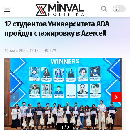
Главная
Общество
12 студентов Университета ADA
пройдут стажировку в Azercell
16 мая 2025, 12:17
279
1
/
3