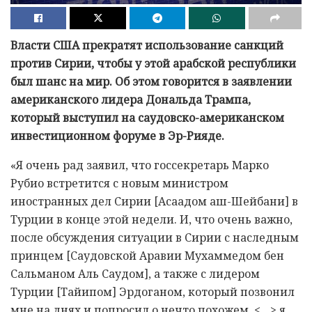
Власти США прекратят использование санкций
против Сирии, чтобы у этой арабской республики
был шанс на мир. Об этом говорится в заявлении
американского лидера Дональда Трампа,
который выступил на саудовско-американском
инвестиционном форуме в Эр-Рияде.
«Я очень рад заявил, что госсекретарь Марко
Рубио встретится с новым министром
иностранных дел Сирии [Асаадом аш-Шейбани] в
Турции в конце этой недели. И, что очень важно,
после обсуждения ситуации в Сирии с наследным
принцем [Саудовской Аравии Мухаммедом бен
Сальманом Аль Саудом], а также с лидером
Турции [Тайипом] Эрдоганом, который позвонил
мне на днях и попросил о нечто похожем, <…> я