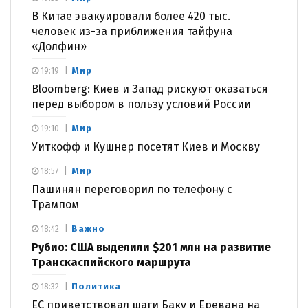
В Китае эвакуировали более 420 тыс.
человек из-за приближения тайфуна
«Долфин»
Мир
19:19
Bloomberg: Киев и Запад рискуют оказаться
перед выбором в пользу условий России
Мир
19:10
Уиткофф и Кушнер посетят Киев и Москву
Мир
18:57
Пашинян переговорил по телефону с
Трампом
Важно
18:42
Рубио: США выделили $201 млн на развитие
Транскаспийского маршрута
Политика
18:32
ЕС приветствовал шаги Баку и Еревана на