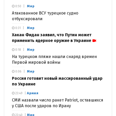
Мир
0:50
Атакованное ВСУ турецкое судно
отбуксировали
Мир
0:31
Хакан Фидан заявил, что Путин может
применить ядерное оружие в Украине
Мир
0:18
На турецком пляже нашли снаряд времен
Первой мировой войны
Мир
0:06
Россия готовит новый массированный удар
по Украине
Армия
23:49
СМИ назвали число ракет Patriot, оставшихся
у США после ударов по Ирану
Мир
23:40