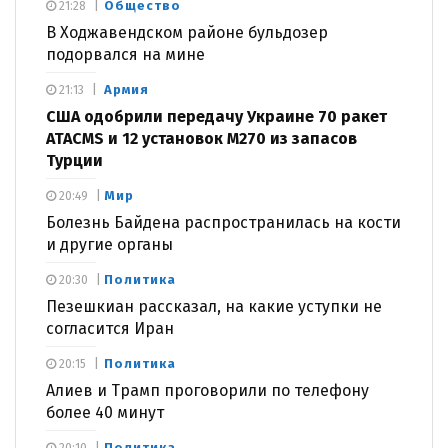
Общество
21:28
В Ходжавендском районе бульдозер
подорвался на мине
Армия
21:13
США одобрили передачу Украине 70 ракет
ATACMS и 12 установок M270 из запасов
Турции
Мир
20:49
Болезнь Байдена распространилась на кости
и другие органы
Политика
20:30
Пезешкиан рассказал, на какие уступки не
согласится Иран
Политика
20:15
Алиев и Трамп проговорили по телефону
более 40 минут
Политика
20:10