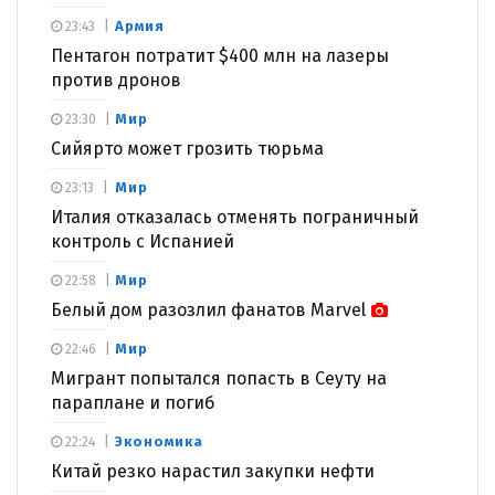
Армия
23:43
Пентагон потратит $400 млн на лазеры
против дронов
Мир
23:30
Сийярто может грозить тюрьма
Мир
23:13
Италия отказалась отменять пограничный
контроль с Испанией
Мир
22:58
Белый дом разозлил фанатов Marvel
Мир
22:46
Мигрант попытался попасть в Сеуту на
параплане и погиб
Экономика
22:24
Китай резко нарастил закупки нефти