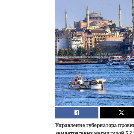
Управление губернатора провин
землетрясения магнитудой 6,2 п