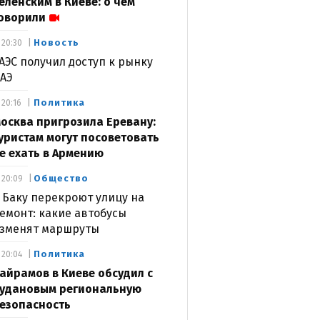
еленским в Киеве: о чем
оворили
Новость
20:30
АЭС получил доступ к рынку
АЭ
Политика
20:16
осква пригрозила Еревану:
уристам могут посоветовать
е ехать в Армению
Общество
20:09
 Баку перекроют улицу на
емонт: какие автобусы
зменят маршруты
Политика
20:04
айрамов в Киеве обсудил с
удановым региональную
езопасность