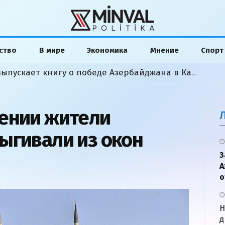
ство
В мире
Экономика
Мнение
Спорт
Американский аналитик выпускает книгу о победе Азербайджана в Карабахской войне
ении жители
ыгивали из окон
З
А
о
Н
д