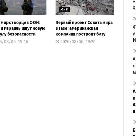
«
Х
Р
МИР
 миротворцев ООН:
Первый проект Совета мира
Ф
 и Израиль ищут новую
в Газе: американская
у
лу безопасности
компания построит базу
И
6/08/06, 19:46
2026/08/06, 19:20
А
о
м
А
в
А
в
Б