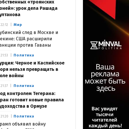
обственных «троянских
оней»: урок дела Рашада
ултанова
Мир
22:12
убинский след в Москве и
екине: США расширили
анкции против Гаваны
Политика
21:53
урция: Черное и Каспийское
оря нельзя превращать в
оле войны
Политика
21:37
од контролем Тегерана:
ран готовит новые правила
удоходства в Ормузе
Политика
21:20
рамп объявил войну