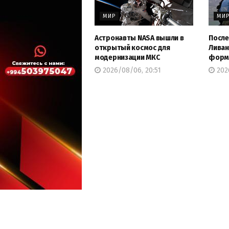
МИР
МИ
Астронавты NASA вышли в
После
открытый космос для
Ливан
модернизации МКС
форму
2026/08/06, 20:51
202