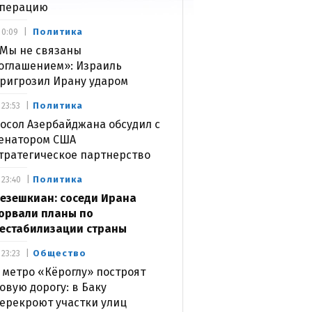
перацию
Политика
0:09
Мы не связаны
оглашением»: Израиль
ригрозил Ирану ударом
Политика
23:53
осол Азербайджана обсудил с
енатором США
тратегическое партнерство
Политика
23:40
езешкиан: соседи Ирана
орвали планы по
естабилизации страны
Общество
23:23
 метро «Кёроглу» построят
овую дорогу: в Баку
ерекроют участки улиц