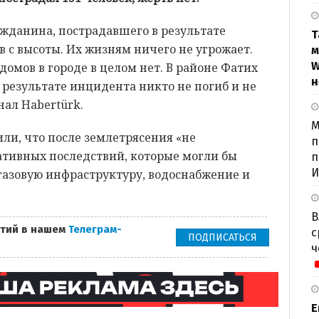
жданина, пострадавшего в результате
Т
 с высоты. Их жизням ничего не угрожает.
м
W
омов в городе в целом нет. В районе Фатих
н
 результате инцидента никто не погиб и не
нал Habertürk.
М
ли, что после землетрясения «не
п
ативных последствий, которые могли бы
п
И
газовую инфраструктуру, водоснабжение и
В
тий в нашем
Телеграм-
с
ПОДПИСАТЬСЯ
ч
Е