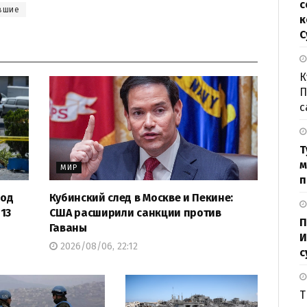
с
вшие
к
С
К
П
с
Т
м
МИР
п
под
Кубинский след в Москве и Пекине:
13
США расширили санкции против
П
Гаваны
И
2026/08/06, 22:12
с
Т