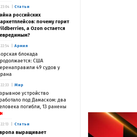
Статьи
23:04
айна российских
аркетплейсов: почему горит
ildberries, а Ozon остается
евредимым?
Армия
22:54
орская блокада
родолжается: США
еренаправили 49 судов у
рана
Мир
22:33
зрывное устройство
работало под Дамаском: два
еловека погибли, 13 ранены
Статьи
22:13
вропа выращивает