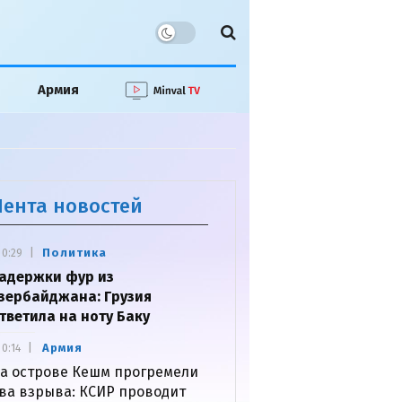
Армия
Лента новостей
Политика
0:29
адержки фур из
зербайджана: Грузия
тветила на ноту Баку
Армия
0:14
а острове Кешм прогремели
ва взрыва: КСИР проводит