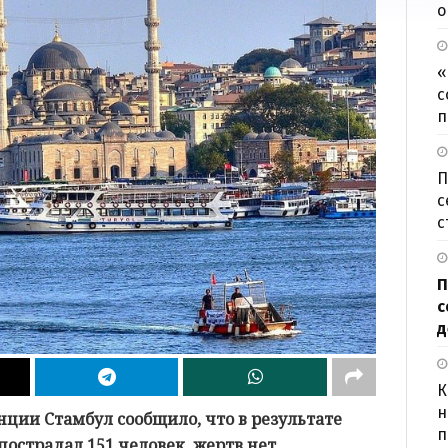
о
«
с
п
П
с
с
П
с
д
К
н
ции Стамбул сообщило, что в результате
п
острадал 151 человек, жертв нет.