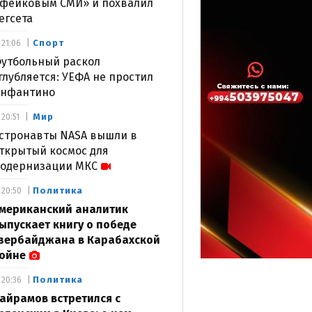
фейковым СМИ» и похвалил
егсета
Спорт
21:06
утбольный раскол
глубляется: УЕФА не простил
нфантино
Мир
20:51
стронавты NASA вышли в
ткрытый космос для
одернизации МКС
Политика
20:50
мериканский аналитик
ыпускает книгу о победе
зербайджана в Карабахской
ойне
Политика
20:36
айрамов встретился с