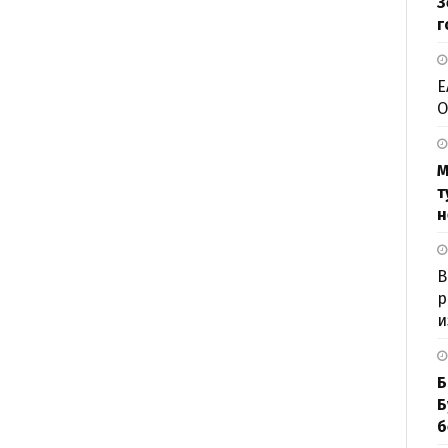
З
г
Е
О
М
т
н
В
р
и
Б
Б
б