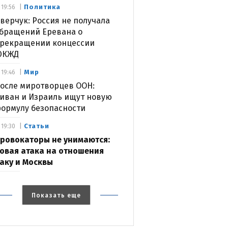
Политика
19:56
верчук: Россия не получала
бращений Еревана о
рекращении концессии
ЮКЖД
Мир
19:46
осле миротворцев ООН:
иван и Израиль ищут новую
ормулу безопасности
Статьи
19:30
ровокаторы не унимаются:
овая атака на отношения
аку и Москвы
Показать еще