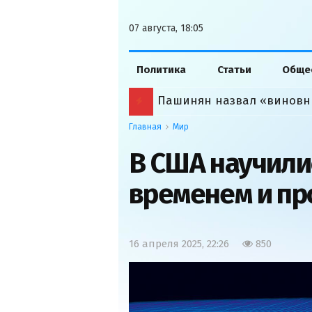
07 августа, 18:05
Политика
Статьи
Обще
Пашинян назвал «виновн
Главная
Мир
В США научили
временем и пр
16 апреля 2025, 22:26
850