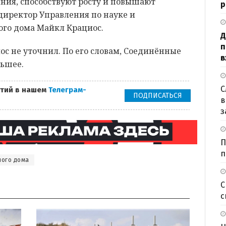
ния, способствуют росту и повышают
р
 директор Управления по науке и
ого дома Майкл Крациос.
Д
п
ос не уточнил. По его словам, Соединённые
в
льшее.
С
тий в нашем
Телеграм-
ПОДПИСАТЬСЯ
в
з
П
п
лого дома
С
с