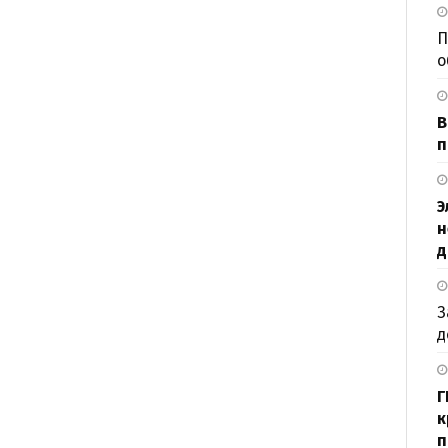
П
о
В
п
Э
н
д
З
д
Г
к
п