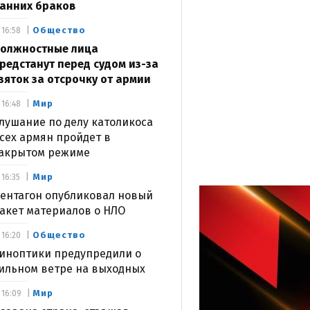
анних браков
Общество
16:58
олжностные лица
редстанут перед судом из-за
зяток за отсрочку от армии
Мир
16:48
лушание по делу католикоса
сех армян пройдет в
акрытом режиме
Мир
16:35
ентагон опубликовал новый
акет материалов о НЛО
Общество
16:20
иноптики предупредили о
ильном ветре на выходных
Мир
16:09