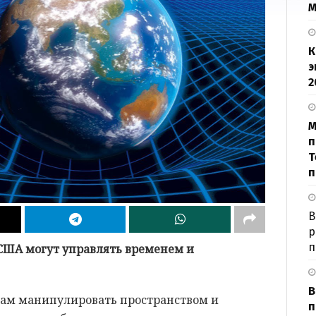
М
К
э
2
М
п
Т
п
В
р
п
 США могут управлять временем и
В
нам манипулировать пространством и
п