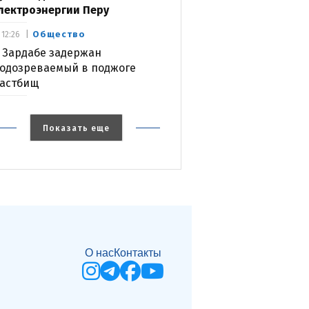
лектроэнергии Перу
Общество
12:26
 Зардабе задержан
одозреваемый в поджоге
астбищ
Показать еще
О нас
Контакты