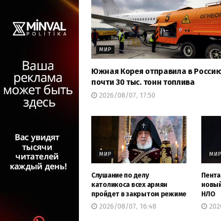
МИР
Южная Корея отправила в Росси
почти 30 тыс. тонн топлива
2026/08/07, 17:50
МИР
МИ
Слушание по делу
Пента
католикоса всех армян
новый
пройдет в закрытом режиме
НЛО
2026/08/07, 16:48
2026