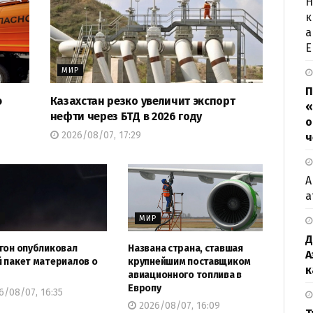
Н
к
а
Е
МИР
П
ю
Казахстан резко увеличит экспорт
«
нефти через БТД в 2026 году
о
2026/08/07, 17:29
ч
А
а
Р
МИР
Д
гон опубликовал
Названа страна, ставшая
А
 пакет материалов о
крупнейшим поставщиком
к
авиационного топлива в
Европу
/08/07, 16:35
2026/08/07, 16:09