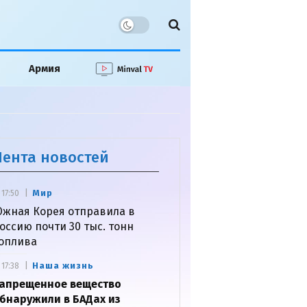
Армия
Лента новостей
Мир
17:50
жная Корея отправила в
оссию почти 30 тыс. тонн
оплива
Наша жизнь
17:38
апрещенное вещество
бнаружили в БАДах из