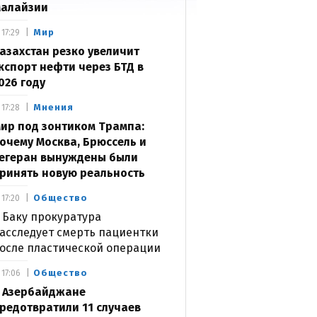
алайзии
Мир
17:29
азахстан резко увеличит
кспорт нефти через БТД в
026 году
Мнения
17:28
ир под зонтиком Трампа:
очему Москва, Брюссель и
егеран вынуждены были
ринять новую реальность
Общество
17:20
 Баку прокуратура
асследует смерть пациентки
осле пластической операции
Общество
17:06
 Азербайджане
редотвратили 11 случаев