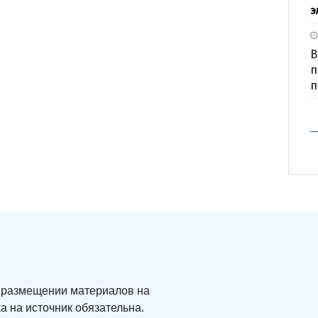
э
В
п
п
ри размещении материалов на
а на источник обязательна.