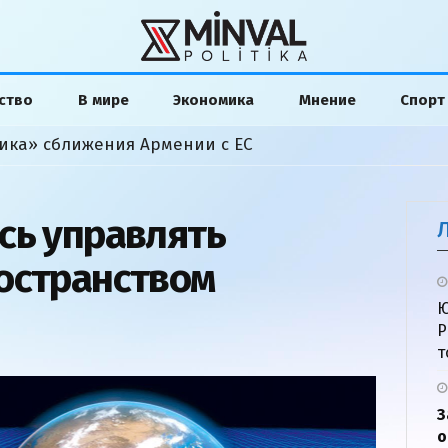
ство
В мире
Экономика
Мнение
Спорт
ика» сближения Армении с ЕС
сь управлять
остранством
Ю
Р
т
З
о