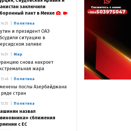
урция, Саудовская Аравия и
акистан заключили
боронный пакт в Мекке
Политика
14:25
утин и президент ОАЭ
бсудили ситуацию в
ерсидском заливе
Мир
14:01
ранцию снова накроет
кстремальная жара
Политика
13:48
менены послы Азербайджана
 ряде стран
Политика
13:35
ашинян назвал
виновника» сближения
рмении с ЕС