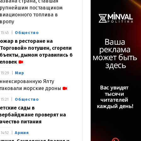
азвана страна, ставшая
рупнейшим поставщиком
виационного топлива в
вропу
Общество
15:45
ожар в ресторане на
Торговой» потушен, сгорели
бъекты, дымом отравились 6
еловек
Мир
15:29
ннексированную Ялту
таковали морские дроны
Общество
15:21
етские сады в
зербайджане проверят на
ачество питания
Армия
14:52