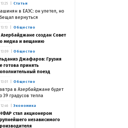
Статьи
13:25
ашинян в ЕАЭС: он улетел, но
бещал вернуться
Общество
13:13
 Азербайджане создан Совет
о медиа и вещанию
Общество
13:09
льданиз Джафаров: Грузия
е готова принять
ополнительный поезд
Общество
13:01
автра в Азербайджане будет
о 39 градусов тепла
Экономика
12:46
НФАР стал акционером
рупнейшего независимого
роизводителя