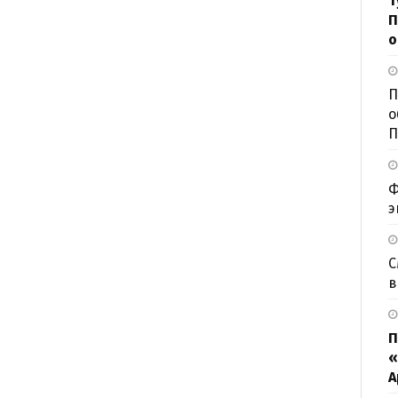
Т
П
о
П
о
П
Ф
э
С
в
П
«
А