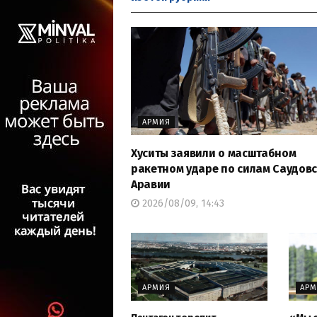
АРМИЯ
Хуситы заявили о масштабном
ракетном ударе по силам Саудов
Аравии
2026/08/09, 14:43
АРМИЯ
АР