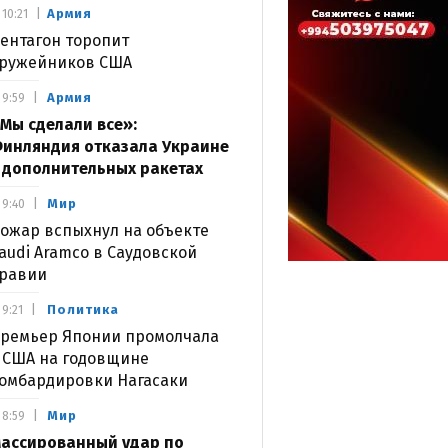
Армия
10:21
ентагон торопит
ружейников США
Армия
9:59
Мы сделали все»:
инляндия отказала Украине
 дополнительных ракетах
Мир
9:40
ожар вспыхнул на объекте
audi Aramco в Саудовской
равии
Политика
9:21
ремьер Японии промолчала
 США на годовщине
омбардировки Нагасаки
Мир
8:59
ассированный удар по