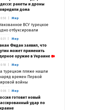
дессе: ракеты и дроны
овредили дома
Мир
0:50
такованное ВСУ турецкое
удно отбуксировали
Мир
0:31
акан Фидан заявил, что
утин может применить
дерное оружие в Украине
Мир
0:18
а турецком пляже нашли
наряд времен Первой
ировой войны
Мир
0:06
оссия готовит новый
ассированный удар по
краине