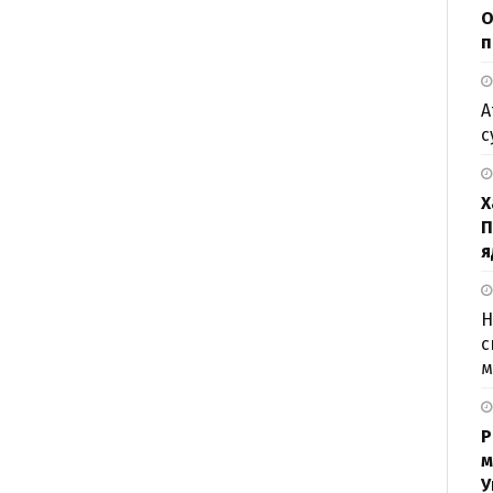
О
п
А
с
Х
П
я
Н
с
м
Р
м
У