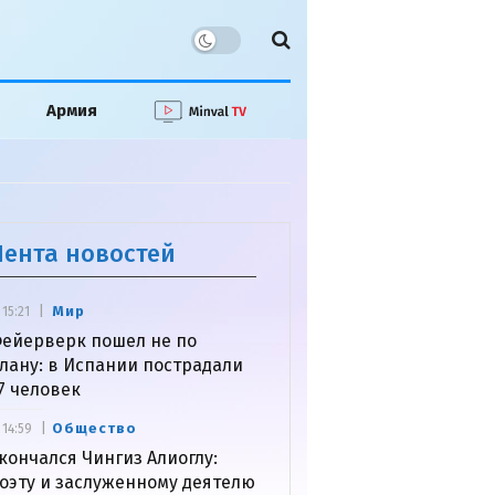
Армия
Лента новостей
Мир
15:21
ейерверк пошел не по
лану: в Испании пострадали
7 человек
Общество
14:59
кончался Чингиз Алиоглу:
оэту и заслуженному деятелю