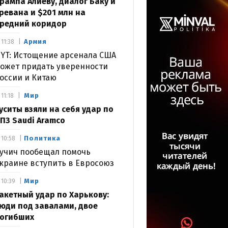
рампа Алиеву, диалог Баку и
ревана и $201 млн на
редний коридор
Армия
11:38
YT: Истощение арсенала США
ожет придать уверенности
оссии и Китаю
Мир
11:18
уситы взяли на себя удар по
ПЗ Saudi Aramco
Политика
10:58
учич пообещал помочь
краине вступить в Евросоюз
Мир
10:39
акетный удар по Харькову:
юди под завалами, двое
огибших