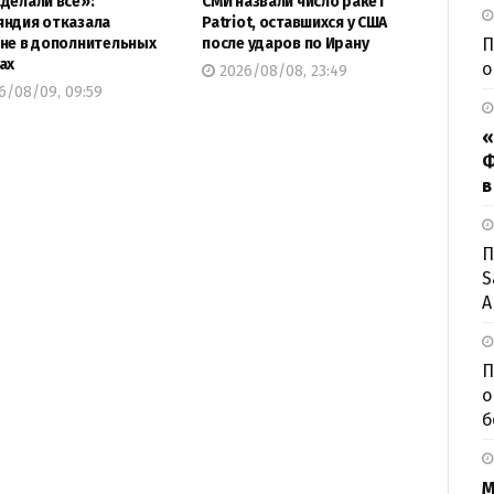
делали все»:
СМИ назвали число ракет
ндия отказала
Patriot, оставшихся у США
П
не в дополнительных
после ударов по Ирану
ах
о
2026/08/08, 23:49
6/08/09, 09:59
«
Ф
в
П
S
А
П
о
б
М