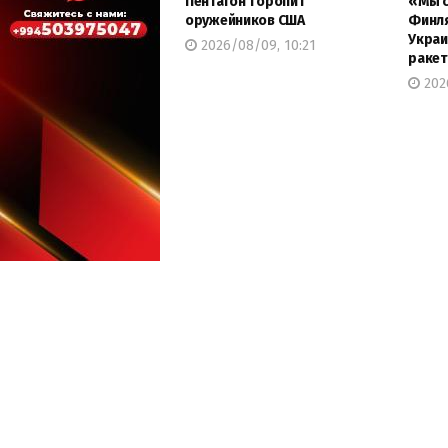
Пентагон торопит
«Мы с
оружейников США
Финля
Украи
2026/08/09, 10:21
ракет
202