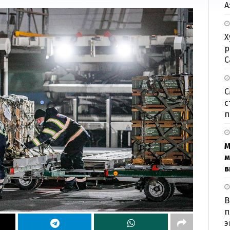
А
Х
р
С
С
с
п
М
м
в
В
п
э