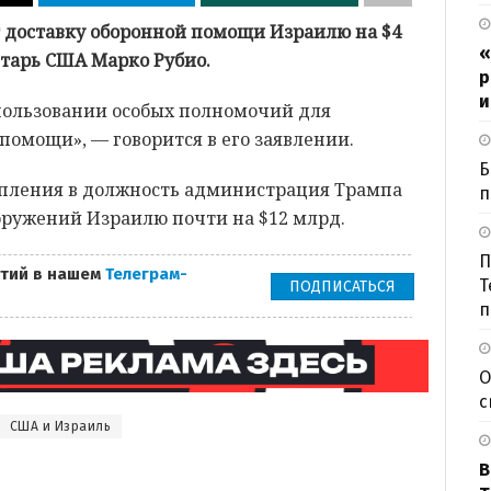
 доставку оборонной помощи Израилю на $4
«
етарь США Марко Рубио.
р
и
пользовании особых полномочий для
помощи», — говорится в его заявлении.
Б
тупления в должность администрация Трампа
п
ружений Израилю почти на $12 млрд.
П
тий в нашем
Телеграм-
Т
ПОДПИСАТЬСЯ
п
О
с
США и Израиль
В