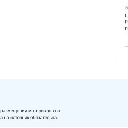
С
P
п
ри размещении материалов на
а на источник обязательна.