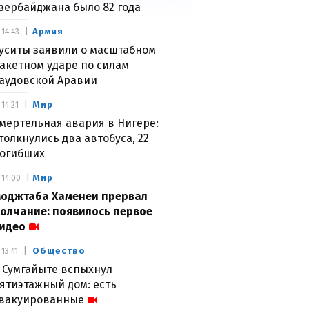
зербайджана было 82 года
Армия
14:43
уситы заявили о масштабном
акетном ударе по силам
аудовской Аравии
Мир
14:21
мертельная авария в Нигере:
толкнулись два автобуса, 22
огибших
Мир
14:00
оджтаба Хаменеи прервал
олчание: появилось первое
идео
Общество
13:41
 Сумгайыте вспыхнул
ятиэтажный дом: есть
вакуированные