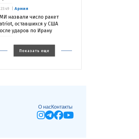
Армия
23:49
МИ назвали число ракет
atriot, оставшихся у США
осле ударов по Ирану
Показать еще
О нас
Контакты