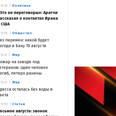
Политика
13:20
Это не переговоры»: Арагчи
ассказал о контактах Ирана
 США
Общество
12:58
ез перемен: какой будет
огода в Баку 10 августа
Мир
12:41
ожар на заводе под
егераном: один человек
огиб, пятеро ранены
Мир
12:21
десса осталась без воды и
вета
Статьи
12:00
осьмое августа: звонок