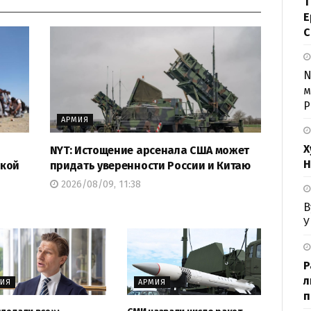
Т
Е
С
N
м
Р
АРМИЯ
Х
NYT: Истощение арсенала США может
Н
ской
придать уверенности России и Китаю
2026/08/09, 11:38
В
У
Р
л
МИЯ
АРМИЯ
п