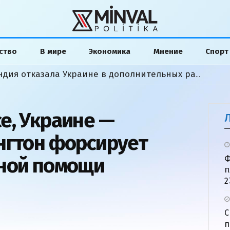
ство
В мире
Экономика
Мнение
Спорт
«Мы сделали все»: Финляндия отказала Украине в дополнительных ракетах
е, Украине —
нгтон форсирует
нной помощи
Ф
п
2
С
п