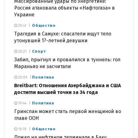
Массированные удары по энергетике:
Россия атаковала объекты «Нафтогаза» в
Украине
Общество
20:41
Трагедия в Самухе: спасатели ищут тело
утонувшей 17-летней девушки
Спорт
20:21
Забил, прыгнул и провалился в туннель: гол
Мараньяо не засчитали
Политика
20:00
Breitbart: Отношения Азербайджана и США
достигли высшей точки за 34 года
Политика
19:44
Гринспан может стать первой женщиной во
главе ООН
Общество
19:19
Пожар на нефтяном терминале в Баку