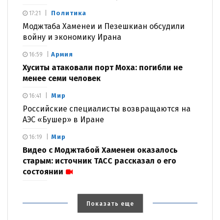
Политика
17:21
Моджтаба Хаменеи и Пезешкиан обсудили
войну и экономику Ирана
Армия
16:59
Хуситы атаковали порт Моха: погибли не
менее семи человек
Мир
16:41
Российские специалисты возвращаются на
АЭС «Бушер» в Иране
Мир
16:19
Видео с Моджтабой Хаменеи оказалось
старым: источник ТАСС рассказал о его
состоянии
Показать еще