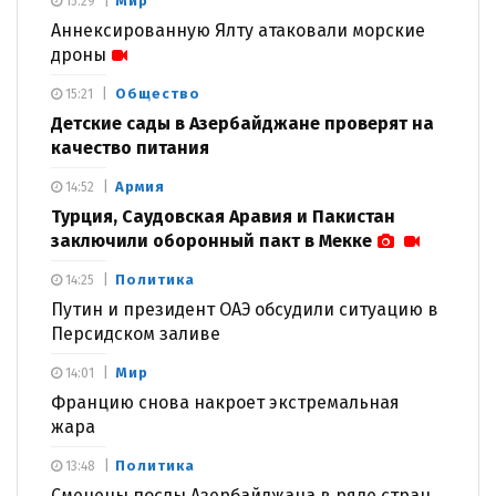
Мир
15:29
Аннексированную Ялту атаковали морские
дроны
Общество
15:21
Детские сады в Азербайджане проверят на
качество питания
Армия
14:52
Турция, Саудовская Аравия и Пакистан
заключили оборонный пакт в Мекке
Политика
14:25
Путин и президент ОАЭ обсудили ситуацию в
Персидском заливе
Мир
14:01
Францию снова накроет экстремальная
жара
Политика
13:48
Сменены послы Азербайджана в ряде стран