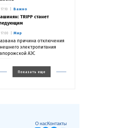
Важно
17:10
ашинян: TRIPP станет
ледующим
Мир
17:00
азвана причина отключения
нешнего электропитания
апорожской АЭС
Показать еще
О нас
Контакты