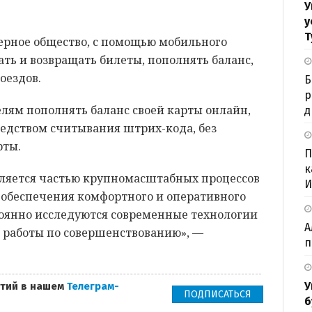
У
у
Т
ерное общество, с помощью мобильного
ть и возвращать билеты, пополнять баланс,
оездов.
Б
р
елям пополнять баланс своей карты онлайн,
д
редством считывания штрих-кода, без
рты.
П
к
ляется частью крупномасштабных процессов
И
 обеспечения комфортного и оперативного
оянно исследуются современные технологии
А
я работы по совершенствованию», —
п
У
тий в нашем
Телеграм-
ПОДПИСАТЬСЯ
б