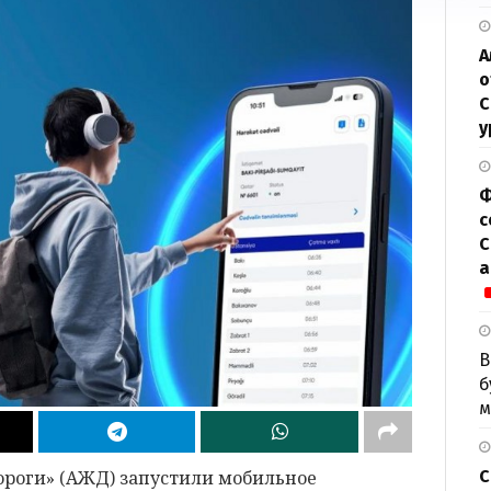
А
о
С
у
Ф
с
С
а
В
б
м
С
роги» (АЖД) запустили мобильное