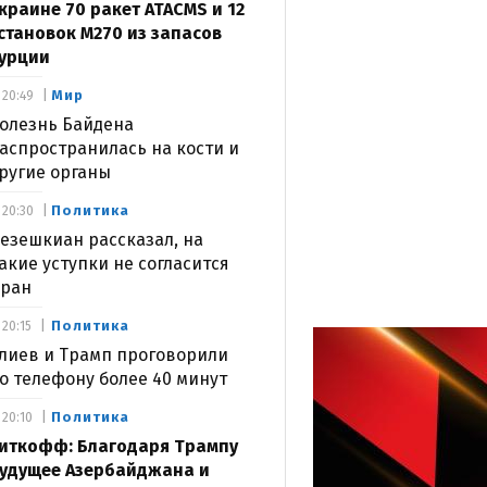
краине 70 ракет ATACMS и 12
становок M270 из запасов
урции
Мир
20:49
олезнь Байдена
аспространилась на кости и
ругие органы
Политика
20:30
езешкиан рассказал, на
акие уступки не согласится
ран
Политика
20:15
лиев и Трамп проговорили
о телефону более 40 минут
Политика
20:10
иткофф: Благодаря Трампу
удущее Азербайджана и