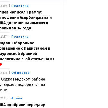
Политика
21:59
лиев написал Трампу:
тношения Азербайджана и
ША достигли наивысшего
ровня за 34 года
Политика
21:37
идан: Оборонное
оглашение с Пакистаном и
аудовской Аравией
налогично 5-ой статье НАТО
Общество
21:28
 Ходжавендском районе
ульдозер подорвался на
ине
Армия
21:13
ША одобрили передачу