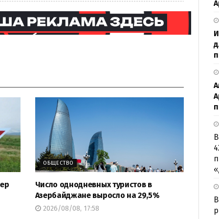
А
И
д
п
А
А
п
В
4
п
ОБЩЕСТВО
«
зер
Число однодневных туристов в
Азербайджане выросло на 29,5%
B
2026/08/08, 17:58
р