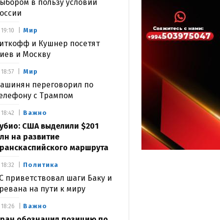
ыбором в пользу условий
оссии
Мир
19:10
иткофф и Кушнер посетят
иев и Москву
Мир
18:57
ашинян переговорил по
елефону с Трампом
Важно
18:42
убио: США выделили $201
лн на развитие
ранскаспийского маршрута
Политика
18:32
С приветствовал шаги Баку и
ревана на пути к миру
Важно
18:26
ран обозначил позицию по