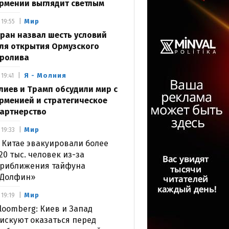
рмении выглядит светлым
Мир
19:55
ран назвал шесть условий
ля открытия Ормузского
ролива
Я - Молния
19:41
лиев и Трамп обсудили мир с
рменией и стратегическое
артнерство
Мир
19:33
 Китае эвакуировали более
20 тыс. человек из-за
риближения тайфуна
Долфин»
Мир
19:19
loomberg: Киев и Запад
искуют оказаться перед