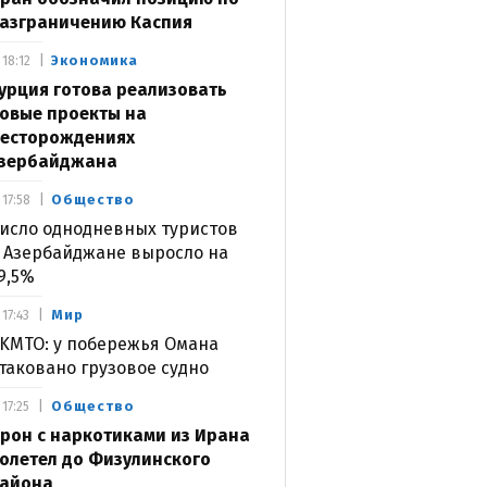
азграничению Каспия
Экономика
18:12
урция готова реализовать
овые проекты на
есторождениях
зербайджана
Общество
17:58
исло однодневных туристов
 Азербайджане выросло на
9,5%
Мир
17:43
KMTO: у побережья Омана
таковано грузовое судно
Общество
17:25
рон с наркотиками из Ирана
олетел до Физулинского
айона