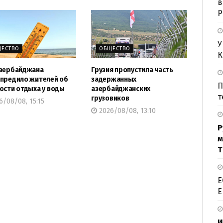
в
Р
У
ЕСТВО
ОБЩЕСТВО
К
зербайджана
Грузия пропустила часть
предило жителей об
задержанных
П
ости отдыха у воды
азербайджанских
т
грузовиков
/08/08, 15:15
2026/08/08, 13:10
Р
м
Т
Е
Е
И