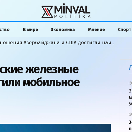
ство
В мире
Экономика
Мнение
Спорт
Алиев написал Трампу: отношения Азербайджана и США достигли наивысшего уровня за 34 года
ские железные
тили мобильное
З
м
5
З
п