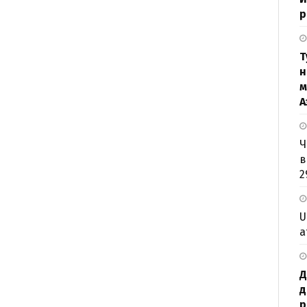
р
Т
н
м
А
Ч
в
2
U
а
Д
д
р