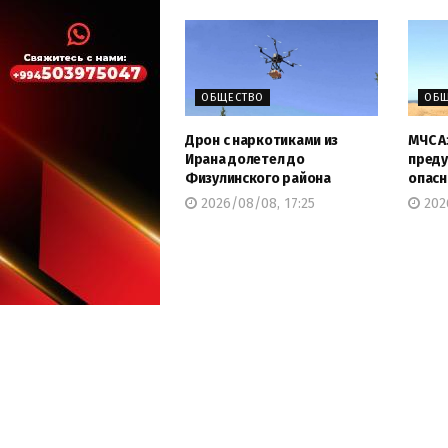
ОБЩЕСТВО
ОБЩ
Дрон с наркотиками из
МЧС А
Ирана долетел до
преду
Физулинского района
опасн
2026/08/08, 17:25
2026