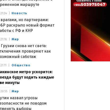
ременном маршруте
Новость
21:34
 врагами, но партнерами:
БР раскрыло новый формат
аботы с РФ и КНР
Мир
21:16
 Грузии снова нет света:
тключения проверяют как
озможный саботаж
Общество
21:11
акинское метро ускорится:
оезда будут ходить каждые
ве минуты
Мир
20:55
утин назвал угрозы
езопасности не поводом
тменять выборы