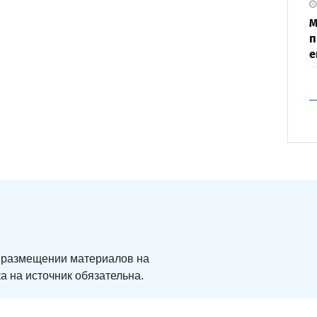
М
п
е
ри размещении материалов на
а на источник обязательна.