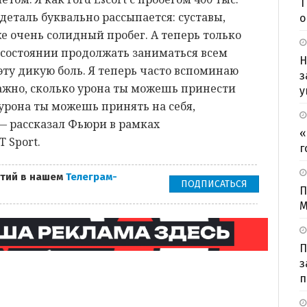
Т
деталь буквально рассыпается: суставы,
о
же очень солидный пробег. А теперь только
м состоянии продолжать заниматься всем
Н
эту дикую боль. Я теперь часто вспоминаю
з
важно, сколько урона ты можешь принести
у
 урона ты можешь принять на себя,
— рассказал Фьюри в рамках
«
 Sport.
г
тий в нашем
Телеграм-
ПОДПИСАТЬСЯ
П
М
П
з
п