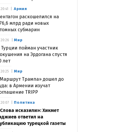
Армия
20:41
ентагон раскошелился на
76,6 млрд ради новых
томных субмарин
Мир
20:26
 Турции пойман участник
окушения на Эрдогана спустя
0 лет
Мир
20:25
Маршрут Трампа» дошел до
уда: в Армении изучат
оглашение TRIPP
Политика
20:07
Слова исказили»: Хикмет
аджиев ответил на
убликацию турецкой газеты