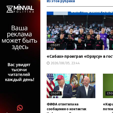
Из этой
рубрики
СПОРТ
«Сабах» проиграл «Орхусу» в гос
2026/08/05, 23:44
СПОРТ
СПО
ФИФА ответила на
«Кара
сообщения о контактах
потен