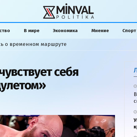
ство
В мире
Экономика
Мнение
Спорт
сь о временном маршруте
чувствует себя
дулетом»
В
с
У
к