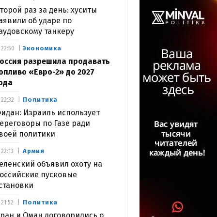
торой раз за день: хуситы
аявили об ударе по
аудовскому танкеру
Экономика
22:50
оссия разрешила продавать
опливо «Евро-2» до 2027
ода
Политика
22:32
идан: Израиль использует
ереговоры по Газе ради
воей политики
Армия
22:13
еленский объявил охоту на
оссийские пусковые
становки
Политика
21:52
ран и Оман договорились о