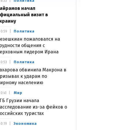
Политика
8:33
айрамов начал
фициальный визит в
краину
Политика
0:59
езешкиан пожаловался на
рудности общения с
ерховным лидером Ирана
Политика
0:53
ахарова обвинила Макрона в
ризывах к ударам по
ирному населению
Мир
0:41
ГБ Грузии начала
асследование из-за фейков о
оссийских туристах
Экономика
0:19