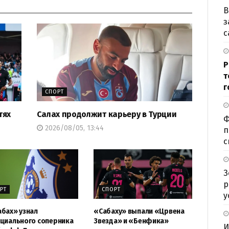
В
з
с
Р
т
г
СПОРТ
тях
Салах продолжит карьеру в Турции
Ф
2026/08/05, 13:44
п
с
З
р
РТ
СПОРТ
у
бах» узнал
«Сабаху» выпали «Црвена
циального соперника
Звезда» и «Бенфика»
И