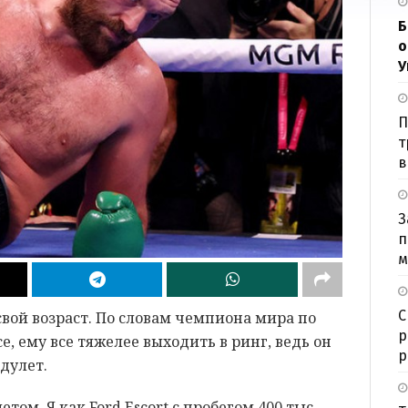
Б
о
У
П
т
в
З
п
м
С
вой возраст. По словам чемпиона мира по
р
, ему все тяжелее выходить в ринг, ведь он
р
дулет.
том. Я как Ford Escort с пробегом 400 тыс.