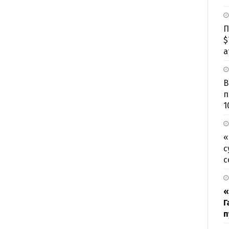
П
$
а
В
п
1
«
с
с
«
Г
п