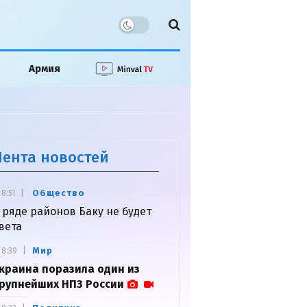
Армия
Лента новостей
Общество
8:51
 ряде районов Баку не будет
вета
Мир
8:39
краина поразила один из
рупнейших НПЗ России