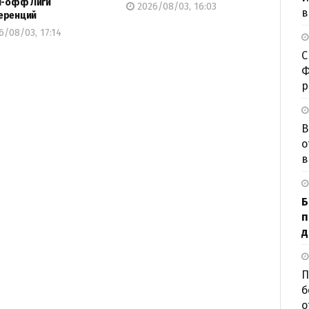
й-офф Лиги
2026/08/03, 16:03
в
еренций
/08/03, 17:14
С
Ф
р
В
о
в
Б
п
д
П
б
о