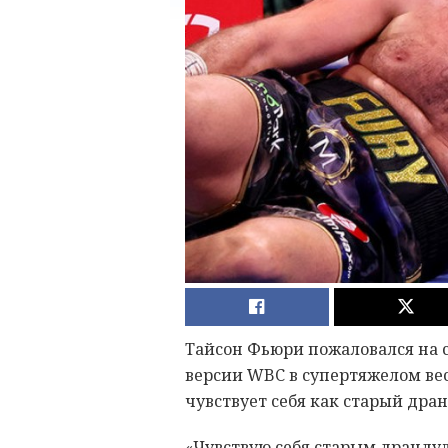
Тайсон Фьюри пожаловался на с
версии WBC в супертяжелом весе
чувствует себя как старый дран
«Чувствую себя старым драндуле