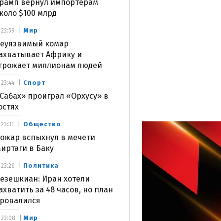
рамп вернул импортерам
коло $100 млрд
Мир
23:59
еуязвимый комар
ахватывает Африку и
грожает миллионам людей
Спорт
23:44
Сабах» проиграл «Орхусу» в
остях
Общество
23:31
ожар вспыхнул в мечети
иртаги в Баку
Политика
23:26
езешкиан: Иран хотели
ахватить за 48 часов, но план
ровалился
Мир
23:08