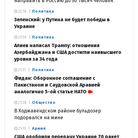
направить в Россию до 50 тысяч человек
Политика
22:10
Зеленский: у Путина не будет победы в
Украине
Политика
21:59
Алиев написал Трампу: отношения
Азербайджана и США достигли наивысшего
уровня за 34 года
Политика
21:37
Фидан: Оборонное соглашение с
Пакистаном и Саудовской Аравией
аналогично 5-ой статье НАТО
Общество
21:28
В Ходжавендском районе бульдозер
подорвался на мине
Армия
21:13
США одобрили передачу Украине 70 ракет